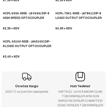
$7,50
+ KDV
$2,30
+ KDV
HCPL-V454-000E - (A V454) DIP-8
HCPL-7841-000E - (A7841) DIP-8
HIGH SPEED OPTOCOUPLER
LOGIC OUTPUT OPTOCOUPLER
$2,30
+ KDV
$4,90
+ KDV
HCPL-4514V-000E - (A4514V) DIP-
8 LOGIC OUTPUT OPTOCOUPLER
$3,40
+ KDV
Ücretsiz Kargo
Hızlı Teslimat
1000 TL ve üzeri tüm siparişlerde
HAFTA İÇİ : 14:00’A KADAR OLAN
TÜM SİPARİŞLER AYNI GÜN
KARGOYA VERİLİRİ CUMARTESİ
GÜNÜ VERİLEN TÜM SİPARİŞLER