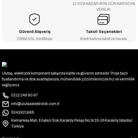
12:00'A KADAR AYNI GÜN KARGOYA
VERİLİR
Güvenli Alışveriş
Taksit Seçenekleri
256bit SSL Sertifikası
Kredi kartına taksit ve havale
Ulutaş, elektronik komponent satışında kalite ve güvenin adresidir. Proje bazlı
fiyatlandırma ve stok avantajlarıyla, mühendislik çözümlerinizde hız ve verimlilik
sağlıyoruz.
0212 249 90 97
info@ulutaselektronik.com.tr
5343921985
Kemankeş Mah. Erişteci Sok.Karaköy Pasajı No:9/15-16 Karaköy İstanbul
Türkiye