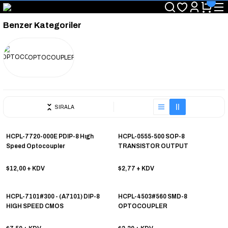
"Saat 14:00'a Kadar Verilen Siparişlerde Aynı Gün Kargo Avantajı!
"Binlerce Ürün Çeşitliliği ile Stoktan Hemen Teslim."
Benzer Kategoriler
"Toptan Fiyatına Perakende Satış Avantajını Kaçırmayın!"
"Üyelere Özel: Stok Önceliği ve Proje Fiyatları."
OPTOCOUPLER
SIRALA
HCPL-7720-000E PDIP-8 Hıgh
HCPL-0555-500 SOP-8
Speed Optocoupler
TRANSISTOR OUTPUT
OPTOCOUPLER
$12,00
+ KDV
$2,77
+ KDV
HCPL-7101#300 - (A7101) DIP-8
HCPL-4503#560 SMD-8
HIGH SPEED CMOS
OPTOCOUPLER
OPTOCOUPLER