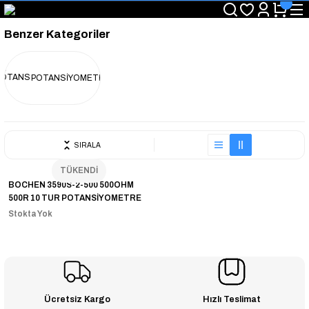
"Saat 14:00'a Kadar Verilen Siparişlerde Aynı Gün Kargo Avantajı!
"Binlerce Ürün Çeşitliliği ile Stoktan Hemen Teslim."
Benzer Kategoriler
"Toptan Fiyatına Perakende Satış Avantajını Kaçırmayın!"
"Üyelere Özel: Stok Önceliği ve Proje Fiyatları."
POTANSİYOMETRE
SIRALA
TÜKENDİ
BOCHEN 3590S-2-500 500OHM
500R 10 TUR POTANSİYOMETRE
Stokta Yok
Ücretsiz Kargo
Hızlı Teslimat