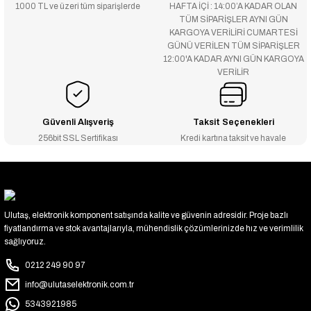
1000 TL ve üzeri tüm siparişlerde
HAFTA İÇİ : 14:00’A KADAR OLAN
TÜM SİPARİŞLER AYNI GÜN
KARGOYA VERİLİRİ CUMARTESİ
GÜNÜ VERİLEN TÜM SİPARİŞLER
12:00'A KADAR AYNI GÜN KARGOYA
VERİLİR
Güvenli Alışveriş
Taksit Seçenekleri
256bit SSL Sertifikası
Kredi kartına taksit ve havale
Ulutaş, elektronik komponent satışında kalite ve güvenin adresidir. Proje bazlı
fiyatlandırma ve stok avantajlarıyla, mühendislik çözümlerinizde hız ve verimlilik
sağlıyoruz.
0212 249 90 97
info@ulutaselektronik.com.tr
5343921985