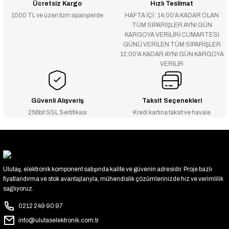
Ücretsiz Kargo
Hızlı Teslimat
1000 TL ve üzeri tüm siparişlerde
HAFTA İÇİ : 14:00’A KADAR OLAN
TÜM SİPARİŞLER AYNI GÜN
KARGOYA VERİLİRİ CUMARTESİ
GÜNÜ VERİLEN TÜM SİPARİŞLER
12:00'A KADAR AYNI GÜN KARGOYA
VERİLİR
Güvenli Alışveriş
Taksit Seçenekleri
256bit SSL Sertifikası
Kredi kartına taksit ve havale
Ulutaş, elektronik komponent satışında kalite ve güvenin adresidir. Proje bazlı
fiyatlandırma ve stok avantajlarıyla, mühendislik çözümlerinizde hız ve verimlilik
sağlıyoruz.
0212 249 90 97
info@ulutaselektronik.com.tr