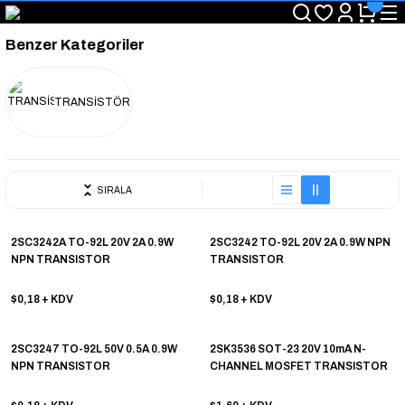
"Saat 14:00'a Kadar Verilen Siparişlerde Aynı Gün Kargo Avantajı!
"Binlerce Ürün Çeşitliliği ile Stoktan Hemen Teslim."
Benzer Kategoriler
"Toptan Fiyatına Perakende Satış Avantajını Kaçırmayın!"
"Üyelere Özel: Stok Önceliği ve Proje Fiyatları."
TRANSİSTÖR
SIRALA
2SC3242A TO-92L 20V 2A 0.9W
2SC3242 TO-92L 20V 2A 0.9W NPN
NPN TRANSISTOR
TRANSISTOR
$0,18
+ KDV
$0,18
+ KDV
2SC3247 TO-92L 50V 0.5A 0.9W
2SK3536 SOT-23 20V 10mA N-
NPN TRANSISTOR
CHANNEL MOSFET TRANSISTOR