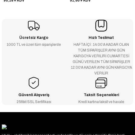
$0,18
+ KDV
$1,60
+ KDV
Ücretsiz Kargo
Hızlı Teslimat
1000 TL ve üzeri tüm siparişlerde
HAFTA İÇİ : 14:00’A KADAR OLAN
TÜM SİPARİŞLER AYNI GÜN
KARGOYA VERİLİRİ CUMARTESİ
GÜNÜ VERİLEN TÜM SİPARİŞLER
12:00'A KADAR AYNI GÜN KARGOYA
VERİLİR
Güvenli Alışveriş
Taksit Seçenekleri
256bit SSL Sertifikası
Kredi kartına taksit ve havale