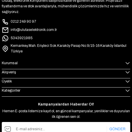
Ulutaş, elektronik komponent satışında kalite ve güvenin adresidir. Proje bazlı
fiyatlandırma ve stok avantajlarıyla, mühendislik çözümlerinizde hız ve verimlilik
sağlıyoruz.
0212 249 90 97
info@ulutaselektronik.com.tr
5343921985
Kemankeş Mah. Erişteci Sok.Karaköy Pasajı No:9/15-16 Karaköy İstanbul
Türkiye
Kurumsal
Alışveriş
Üyelik
Kategoriler
Kampanyalardan Haberdar Ol!
Hemen E-posta listemize kayıt ol, en güncel kampanyalar, yenilikler ve duyuruları
ilk öğrenen sen ol.
GÖNDER