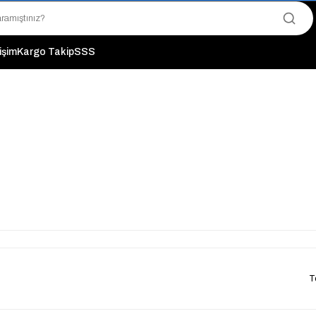
"Saat 14:00'a Kadar Verilen Siparişlerde Aynı Gün Kargo Avantajı!
"Binlerce Ürün Çeşitliliği ile Stoktan Hemen Teslim."
"Toptan Fiyatına Perakende Satış Avantajını Kaçırmayın!"
tişim
Kargo Takip
SSS
"Üyelere Özel: Stok Önceliği ve Proje Fiyatları."
T