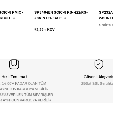
OIC-8 PMIC -
SP3494EN SOIC-8 RS-422/RS-
SP232A
RCUIT IC
485 INTERFACE IC
232 INT
Stokta 
$2,25
+ KDV
Hızlı Teslimat
Güvenli Alışveri
 : 14:00’A KADAR OLAN TÜM
256bit SSL Sertifik
 AYNI GÜN KARGOYA VERİLİRİ
ÜNÜ VERİLEN TÜM SİPARİŞLER
AR AYNI GÜN KARGOYA VERİLİR