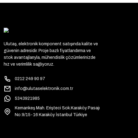
Ulutaş, elektronik komponent satışında kalite ve
güvenin adresidir. Proje bazlı fiyatlandırma ve
stok avantajlarıyla, mühendislik çözümlerinizde
hız ve verimlilik sağlıyoruz.
0212 249 90 97
info@ulutaselektronik.com.tr
5343921985
Kemankeş Mah. Erişteci Sok.Karaköy Pasajı
No:9/15-16 Karaköy İstanbul Türkiye