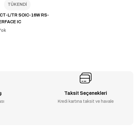
TÜKENDİ
CT-L/TR SOIC-16W RS-
ERFACE IC
Yok
ş
Taksit Seçenekleri
ası
Kredi kartına taksit ve havale