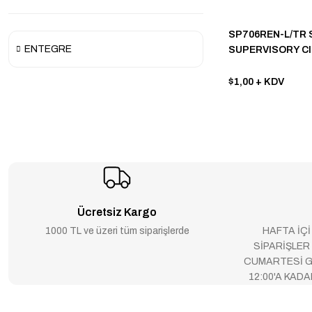
SP706REN-L/TR S
ENTEGRE
SUPERVISORY CI
$1,00
+ KDV
Ücretsiz Kargo
1000 TL ve üzeri tüm siparişlerde
HAFTA İÇİ
SİPARİŞLER
CUMARTESİ G
12:00'A KAD