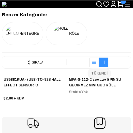
"Saat 14:00'a Kadar Verilen Siparişlerde Aynı Gün Kargo Avantajı!
"Binlerce Ürün Çeşitliliği ile Stoktan Hemen Teslim."
Benzer Kategoriler
"Toptan Fiyatına Perakende Satış Avantajını Kaçırmayın!"
"Üyelere Özel: Stok Önceliği ve Proje Fiyatları."
ENTEGRE
RÖLE
SIRALA
TÜKENDİ
US5881KUA - (U58) TO-92S HALL
MPA-S-112-C 15A 12V 5 PIN SU
EFFECT SENSOR IC
GECIRMEZ MINI GUC RÖLE
Stokta Yok
$2,00
+ KDV