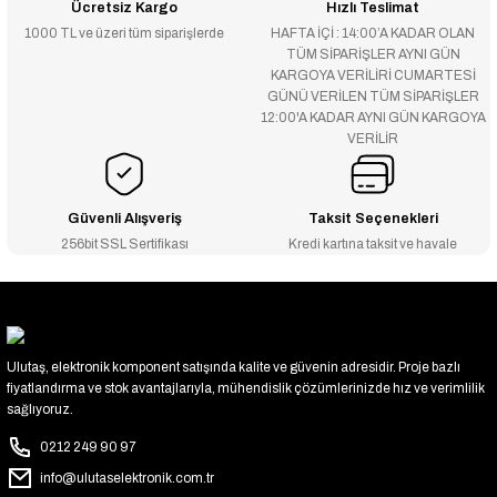
Ücretsiz Kargo
Hızlı Teslimat
1000 TL ve üzeri tüm siparişlerde
HAFTA İÇİ : 14:00’A KADAR OLAN
TÜM SİPARİŞLER AYNI GÜN
KARGOYA VERİLİRİ CUMARTESİ
GÜNÜ VERİLEN TÜM SİPARİŞLER
12:00'A KADAR AYNI GÜN KARGOYA
VERİLİR
Güvenli Alışveriş
Taksit Seçenekleri
256bit SSL Sertifikası
Kredi kartına taksit ve havale
Ulutaş, elektronik komponent satışında kalite ve güvenin adresidir. Proje bazlı
fiyatlandırma ve stok avantajlarıyla, mühendislik çözümlerinizde hız ve verimlilik
sağlıyoruz.
0212 249 90 97
info@ulutaselektronik.com.tr