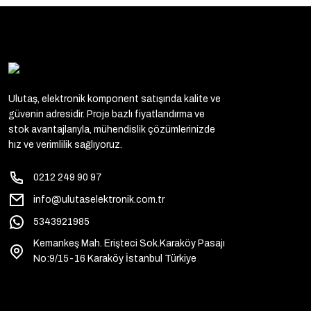
Ulutaş, elektronik komponent satışında kalite ve
güvenin adresidir. Proje bazlı fiyatlandırma ve
stok avantajlarıyla, mühendislik çözümlerinizde
hız ve verimlilik sağlıyoruz.
0212 249 90 97
info@ulutaselektronik.com.tr
5343921985
Kemankeş Mah. Erişteci Sok.Karaköy Pasajı
No:9/15-16 Karaköy İstanbul Türkiye