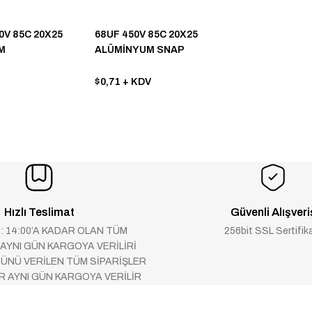
0V 85C 20X25
68UF 450V 85C 20X25
M
ALÜMİNYUM SNAP
KONDANSATÖR
$0,71
+ KDV
Hızlı Teslimat
Güvenli Alışveri
 : 14:00’A KADAR OLAN TÜM
256bit SSL Sertifik
 AYNI GÜN KARGOYA VERİLİRİ
ÜNÜ VERİLEN TÜM SİPARİŞLER
AR AYNI GÜN KARGOYA VERİLİR