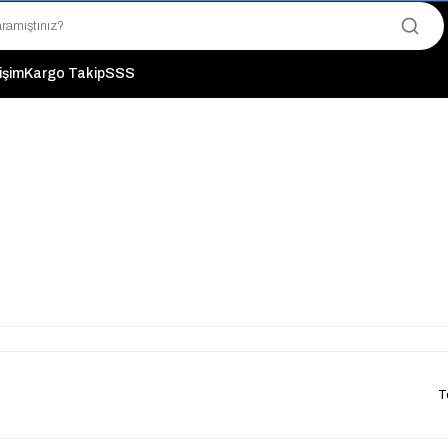
"Saat 14:00'a Kadar Verilen Siparişlerde Aynı Gün Kargo Avantajı!
"Binlerce Ürün Çeşitliliği ile Stoktan Hemen Teslim."
"Toptan Fiyatına Perakende Satış Avantajını Kaçırmayın!"
tişim
Kargo Takip
SSS
"Üyelere Özel: Stok Önceliği ve Proje Fiyatları."
T