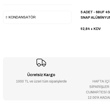
5 ADET - 68UF 45
KONDANSATÖR
SNAP ALÜMİNYU
KONDANSATÖR
$2,84
+ KDV
Ücretsiz Kargo
1000 TL ve üzeri tüm siparişlerde
HAFTA İÇİ
SİPARİŞLER
CUMARTESİ G
12:00'A KAD