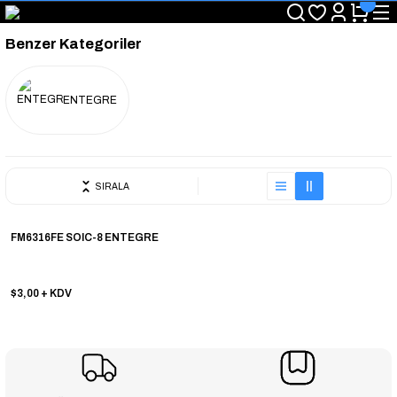
"Saat 14:00'a Kadar Verilen Siparişlerde Aynı Gün Kargo Avantajı!
"Binlerce Ürün Çeşitliliği ile Stoktan Hemen Teslim."
Benzer Kategoriler
"Toptan Fiyatına Perakende Satış Avantajını Kaçırmayın!"
"Üyelere Özel: Stok Önceliği ve Proje Fiyatları."
ENTEGRE
SIRALA
FM6316FE SOIC-8 ENTEGRE
$3,00
+ KDV