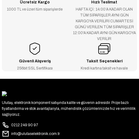
Ücretsiz Kargo
Hızlı Teslimat
1000 TL ve üzeri tüm siparişlerde
HAFTA İÇİ : 14:00’A KADAR OLAN
TÜM SİPARİŞLER AYNI GÜN
KARGOYA VERİLİRİ CUMARTESİ
GÜNÜ VERİLEN TÜM SİPARİŞLER
12:00'A KADAR AYNI GÜN KARGOYA
VERİLİR
Güvenli Alışveriş
Taksit Seçenekleri
256bit SSL Sertifikası
Kredi kartına taksit ve havale
Ulutaş, elektronik komponent satışında kalite ve güvenin adresidir. Proje bazlı
fiyatlandırma ve stok avantajlarıyla, mühendislik çözümlerinizde hız ve verimlilik
sağlıyoruz.
0212 249 90 97
info@ulutaselektronik.com.tr