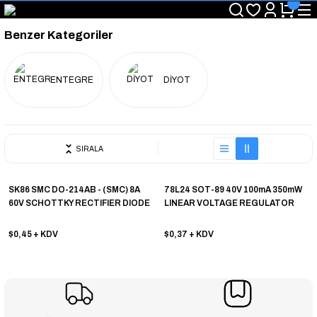
"Saat 14:00'a Kadar Verilen Siparişlerde Aynı Gün Kargo Avantajı!
"Binlerce Ürün Çeşitliliği ile Stoktan Hemen Teslim."
Benzer Kategoriler
"Toptan Fiyatına Perakende Satış Avantajını Kaçırmayın!"
"Üyelere Özel: Stok Önceliği ve Proje Fiyatları."
ENTEGRE
DİYOT
SIRALA
SK86 SMC DO-214AB - (SMC) 8A
78L24 SOT-89 40V 100mA 350mW
60V SCHOTTKY RECTIFIER DIODE
LINEAR VOLTAGE REGULATOR
$0,45
+ KDV
$0,37
+ KDV