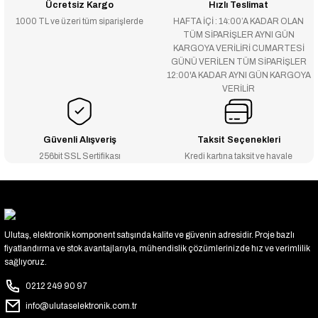
Ücretsiz Kargo
Hızlı Teslimat
1000 TL ve üzeri tüm siparişlerde
HAFTA İÇİ : 14:00’A KADAR OLAN
TÜM SİPARİŞLER AYNI GÜN
KARGOYA VERİLİRİ CUMARTESİ
GÜNÜ VERİLEN TÜM SİPARİŞLER
12:00'A KADAR AYNI GÜN KARGOYA
VERİLİR
Güvenli Alışveriş
Taksit Seçenekleri
256bit SSL Sertifikası
Kredi kartına taksit ve havale
Ulutaş, elektronik komponent satışında kalite ve güvenin adresidir. Proje bazlı
fiyatlandırma ve stok avantajlarıyla, mühendislik çözümlerinizde hız ve verimlilik
sağlıyoruz.
0212 249 90 97
info@ulutaselektronik.com.tr