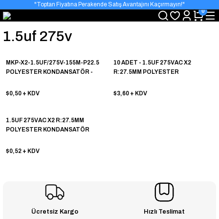
"Toptan Fiyatına Perakende Satış Avantajını Kaçırmayın!"
0
"Üyelere Özel: Stok Önceliği ve Proje Fiyatları."
1.5uf 275v
MKP-X2-1.5UF/275V-155M-P22.5
10 ADET - 1.5UF 275VAC X2
POLYESTER KONDANSATÖR -
R:27.5MM POLYESTER
ONLİNE ÖZEL FİYAT
KONDANSATÖR - ONLİNE ÖZEL
FİYAT
$0,50
+ KDV
$3,60
+ KDV
1.5UF 275VAC X2 R:27.5MM
POLYESTER KONDANSATÖR
$0,52
+ KDV
Ücretsiz Kargo
Hızlı Teslimat