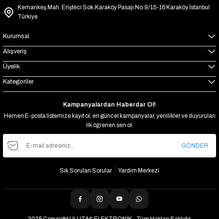
Kemankeş Mah. Erişteci Sok.Karaköy Pasajı No:9/15-16 Karaköy İstanbul
Türkiye
Kurumsal
Alışveriş
Üyelik
Kategoriler
Kampanyalardan Haberdar Ol!
Hemen E-posta listemize kayıt ol, en güncel kampanyalar, yenilikler ve duyuruları
ilk öğrenen sen ol.
GÖNDER
Sık Sorulan Sorular
Yardım Merkezi
2025 Copyright ULUTAŞ ELEKTRONİK - Tüm Hakları Saklıdır.