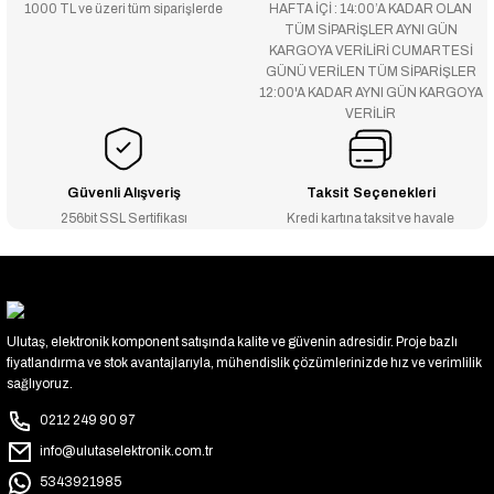
1000 TL ve üzeri tüm siparişlerde
HAFTA İÇİ : 14:00’A KADAR OLAN
TÜM SİPARİŞLER AYNI GÜN
KARGOYA VERİLİRİ CUMARTESİ
GÜNÜ VERİLEN TÜM SİPARİŞLER
12:00'A KADAR AYNI GÜN KARGOYA
VERİLİR
Güvenli Alışveriş
Taksit Seçenekleri
256bit SSL Sertifikası
Kredi kartına taksit ve havale
Ulutaş, elektronik komponent satışında kalite ve güvenin adresidir. Proje bazlı
fiyatlandırma ve stok avantajlarıyla, mühendislik çözümlerinizde hız ve verimlilik
sağlıyoruz.
0212 249 90 97
info@ulutaselektronik.com.tr
5343921985