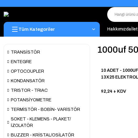
Tüm Kategoriler
Hakkımızda
İle
1000uf 5
TRANSİSTÖR
ENTEGRE
10 ADET - 1000UF
OPTOCOUPLER
13X25 ELEKTROL
KONDANSATÖR
ALÜMİNYUM KO
TRISTOR - TRIAC
$2,24
+ KDV
POTANSİYOMETRE
TERMİSTÖR - BOBİN- VARİSTÖR
SOKET - KLEMENS - PLAKET/
İZOLATÖR
BUZZER - KRİSTAL/OSİLATÖR