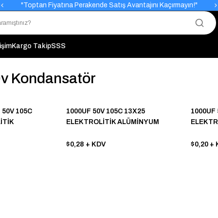
"Toptan Fiyatına Perakende Satış Avantajını Kaçırmayın!"
"Üyelere Özel: Stok Önceliği ve Proje Fiyatları."
tişim
Kargo Takip
SSS
0v Kondansatör
 50V 105C
1000UF 50V 105C 13X25
1000UF 
İTİK
ELEKTROLİTİK ALÜMİNYUM
ELEKTR
NDANSATÖR
KONDANSATÖR
KONDAN
FİYAT
$0,28
+ KDV
$0,20
+ 