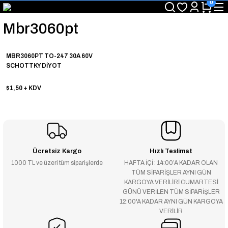
0
"Saat 14:00'a Kadar Verilen Siparişlerde Aynı Gün Kargo Avantajı!
"Binlerce Ürün Çeşitliliği ile Stoktan Hemen Teslim."
Mbr3060pt
"Toptan Fiyatına Perakende Satış Avantajını Kaçırmayın!"
"Üyelere Özel: Stok Önceliği ve Proje Fiyatları."
MBR3060PT TO-247 30A 60V
SCHOTTKY DİYOT
$1,50
+ KDV
Ücretsiz Kargo
Hızlı Teslimat
1000 TL ve üzeri tüm siparişlerde
HAFTA İÇİ : 14:00’A KADAR OLAN
TÜM SİPARİŞLER AYNI GÜN
KARGOYA VERİLİRİ CUMARTESİ
GÜNÜ VERİLEN TÜM SİPARİŞLER
12:00'A KADAR AYNI GÜN KARGOYA
VERİLİR