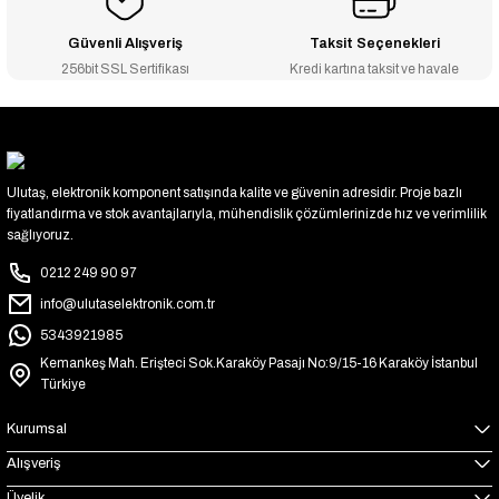
Güvenli Alışveriş
Taksit Seçenekleri
256bit SSL Sertifikası
Kredi kartına taksit ve havale
Ulutaş, elektronik komponent satışında kalite ve güvenin adresidir. Proje bazlı
fiyatlandırma ve stok avantajlarıyla, mühendislik çözümlerinizde hız ve verimlilik
sağlıyoruz.
0212 249 90 97
info@ulutaselektronik.com.tr
5343921985
Kemankeş Mah. Erişteci Sok.Karaköy Pasajı No:9/15-16 Karaköy İstanbul
Türkiye
Kurumsal
Alışveriş
Üyelik