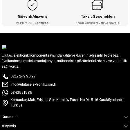
Güvenli Alışveriş
Taksit Seçenekleri
256bit SSL Sertifikası
Kredi kartına taksit ve havale
Ulutaş, elektronik komponent satışında kalite ve güvenin adresidir. Proje bazlı
fiyatlandırma ve stok avantajlarıyla, mühendislik çözümlerinizde hız ve verimlilik
sağlıyoruz.
0212 249 90 97
info@ulutaselektronik.com.tr
5343921985
Kemankeş Mah. Erişteci Sok.Karaköy Pasajı No:9/15-16 Karaköy İstanbul
Türkiye
Kurumsal
Alışveriş