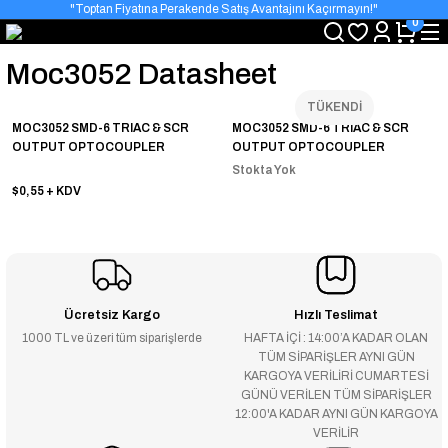
"Toptan Fiyatına Perakende Satış Avantajını Kaçırmayın!"
0
"Üyelere Özel: Stok Önceliği ve Proje Fiyatları."
Moc3052 Datasheet
TÜKENDİ
MOC3052 SMD-6 TRIAC & SCR
MOC3052 SMD-6 TRIAC & SCR
OUTPUT OPTOCOUPLER
OUTPUT OPTOCOUPLER
Stokta Yok
$0,55
+ KDV
Ücretsiz Kargo
Hızlı Teslimat
1000 TL ve üzeri tüm siparişlerde
HAFTA İÇİ : 14:00’A KADAR OLAN
TÜM SİPARİŞLER AYNI GÜN
KARGOYA VERİLİRİ CUMARTESİ
GÜNÜ VERİLEN TÜM SİPARİŞLER
12:00'A KADAR AYNI GÜN KARGOYA
VERİLİR