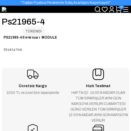
"Toptan Fiyatına Perakende Satış Avantajını Kaçırmayın!"
0
"Üyelere Özel: Stok Önceliği ve Proje Fiyatları."
Ps21965-4
TÜKENDİ
PS21965-4S IPM IGBT MODULE
Stokta Yok
Ücretsiz Kargo
Hızlı Teslimat
1000 TL ve üzeri tüm siparişlerde
HAFTA İÇİ : 14:00’A KADAR OLAN
TÜM SİPARİŞLER AYNI GÜN
KARGOYA VERİLİRİ CUMARTESİ
GÜNÜ VERİLEN TÜM SİPARİŞLER
12:00'A KADAR AYNI GÜN KARGOYA
VERİLİR