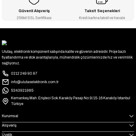
Güvenli Alışveriş
Taksit Seçenekleri
256bit SSL Sertifikası
Kredi kartına taksit ve havale
Ulutaş, elektronik komponent satışında kalite ve güvenin adresidir. Proje bazlı
fiyatlandırma ve stok avantajlarıyla, mühendislik çözümlerinizde hız ve verimlilik
sağlıyoruz.
0212 249 90 97
info@ulutaselektronik.com.tr
5343921985
Kemankeş Mah. Erişteci Sok.Karaköy Pasajı No:9/15-16 Karaköy İstanbul
Türkiye
Kurumsal
Alışveriş
Üyelik