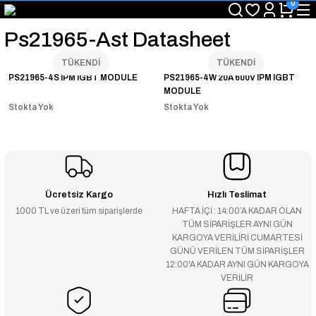
0
"Saat 14:00'a Kadar Verilen Siparişlerde Aynı Gün Kargo Avantajı!
"Binlerce Ürün Çeşitliliği ile Stoktan Hemen Teslim."
Ps21965-Ast Datasheet
"Toptan Fiyatına Perakende Satış Avantajını Kaçırmayın!"
"Üyelere Özel: Stok Önceliği ve Proje Fiyatları."
TÜKENDİ
TÜKENDİ
PS21965-4S IPM IGBT MODULE
PS21965-4W 20A 600V IPM IGBT
MODULE
Stokta Yok
Stokta Yok
Ücretsiz Kargo
Hızlı Teslimat
1000 TL ve üzeri tüm siparişlerde
HAFTA İÇİ : 14:00’A KADAR OLAN
TÜM SİPARİŞLER AYNI GÜN
KARGOYA VERİLİRİ CUMARTESİ
GÜNÜ VERİLEN TÜM SİPARİŞLER
12:00'A KADAR AYNI GÜN KARGOYA
VERİLİR