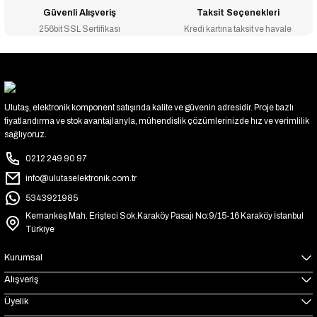
Güvenli Alışveriş
Taksit Seçenekleri
256bit SSL Sertifikası
Kredi kartına taksit ve havale
Ulutaş, elektronik komponent satışında kalite ve güvenin adresidir. Proje bazlı
fiyatlandırma ve stok avantajlarıyla, mühendislik çözümlerinizde hız ve verimlilik
sağlıyoruz.
0212 249 90 97
info@ulutaselektronik.com.tr
5343921985
Kemankeş Mah. Erişteci Sok.Karaköy Pasajı No:9/15-16 Karaköy İstanbul
Türkiye
Kurumsal
Alışveriş
Üyelik