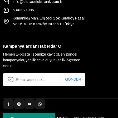
info@ulutaselektronik.com.tr
5343921985
Kemankeş Mah. Erişteci Sok.Karaköy Pasajı
No:9/15-16 Karaköy İstanbul Türkiye
Kampanyalardan Haberdar Ol!
Hemen E-posta listemize kayıt ol, en güncel
kampanyalar, yenilikler ve duyuruları ilk öğrenen
sen ol.
GÖNDER