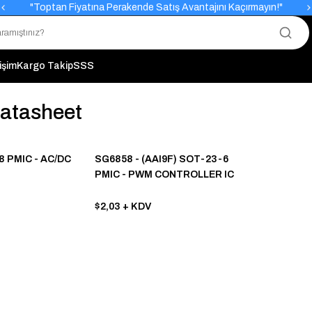
"Toptan Fiyatına Perakende Satış Avantajını Kaçırmayın!"
"Üyelere Özel: Stok Önceliği ve Proje Fiyatları."
tişim
Kargo Takip
SSS
atasheet
 PMIC - AC/DC
SG6858 - (AAI9F) SOT-23-6
PMIC - PWM CONTROLLER IC
$2,03
+ KDV