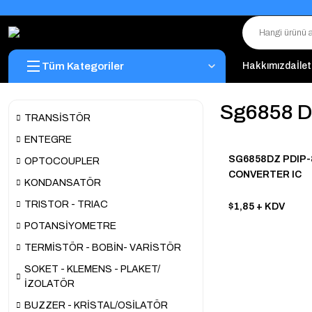
Tüm Kategoriler
Hakkımızda
İle
Sg6858 D
TRANSİSTÖR
ENTEGRE
SG6858DZ PDIP-8
OPTOCOUPLER
CONVERTER IC
KONDANSATÖR
TRISTOR - TRIAC
$1,85
+ KDV
POTANSİYOMETRE
TERMİSTÖR - BOBİN- VARİSTÖR
SOKET - KLEMENS - PLAKET/
İZOLATÖR
BUZZER - KRİSTAL/OSİLATÖR