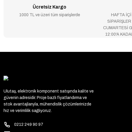
Ücretsiz Kargo
1000 TL ve üzeri tüm siparişlerde
HAFTA İÇİ
SİPARİŞLER
CUMARTESİ G
12:00'A KAD
Ulutaş, elektronik komponent satışında kalite ve
güvenin adresidir. Proje bazlı fiyatlandırma ve
stok avantajlarıyla, mühendislik çözümlerinizde
hız ve verimlilik sağlıyoruz.
0212 249 90 97