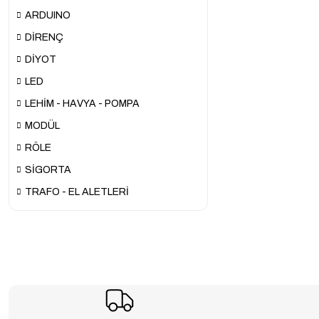
ARDUINO
DİRENÇ
DİYOT
LED
LEHİM - HAVYA - POMPA
MODÜL
RÖLE
SİGORTA
TRAFO - EL ALETLERİ