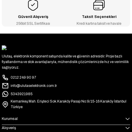
Güvenli Alışveriş
Taksit Seçenekleri
256bit SSL Sertifikası
Kredi kartına taksit ve havale
Ulutaş, elektronik komponent satışında kalite ve güvenin adresidir. Proje bazlı
fiyatlandırma ve stok avantajlarıyla, mühendislik çözümlerinizde hız ve verimlilik
sağlıyoruz.
0212 249 90 97
info@ulutaselektronik.com.tr
5343921985
Kemankeş Mah. Erişteci Sok.Karaköy Pasajı No:9/15-16 Karaköy İstanbul
Türkiye
Kurumsal
Alışveriş