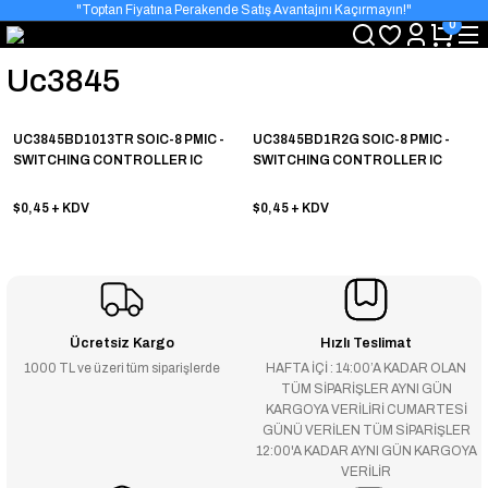
"Toptan Fiyatına Perakende Satış Avantajını Kaçırmayın!"
0
"Üyelere Özel: Stok Önceliği ve Proje Fiyatları."
Uc3845
UC3845BD1013TR SOIC-8 PMIC -
UC3845BD1R2G SOIC-8 PMIC -
SWITCHING CONTROLLER IC
SWITCHING CONTROLLER IC
$0,45
+ KDV
$0,45
+ KDV
Ücretsiz Kargo
Hızlı Teslimat
1000 TL ve üzeri tüm siparişlerde
HAFTA İÇİ : 14:00’A KADAR OLAN
TÜM SİPARİŞLER AYNI GÜN
KARGOYA VERİLİRİ CUMARTESİ
GÜNÜ VERİLEN TÜM SİPARİŞLER
12:00'A KADAR AYNI GÜN KARGOYA
VERİLİR