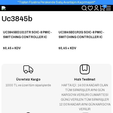
"Toptan Fiyatına Perakende Satış Avantajını Kaçırmayın!"
0
"Üyelere Özel: Stok Önceliği ve Proje Fiyatları."
Uc3845b
UC3845BD1013TR SOIC-8 PMIC -
UC3845BD1R2G SOIC-8 PMIC -
SWITCHING CONTROLLER IC
SWITCHING CONTROLLER IC
$0,45
+ KDV
$0,45
+ KDV
Ücretsiz Kargo
Hızlı Teslimat
1000 TL ve üzeri tüm siparişlerde
HAFTA İÇİ : 14:00’A KADAR OLAN
TÜM SİPARİŞLER AYNI GÜN
KARGOYA VERİLİRİ CUMARTESİ
GÜNÜ VERİLEN TÜM SİPARİŞLER
12:00'A KADAR AYNI GÜN KARGOYA
VERİLİR