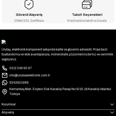
Güvenli Alışveriş
Taksit Seçenekleri
256bit SSL Sertifikası
Kredi kartına taksit ve havale
Ulutaş, elektronik komponent satışında kalite ve güvenin adresidir. Proje bazlı
fiyatlandırma ve stok avantajlarıyla, mühendislik çözümlerinizde hız ve verimlilik
sağlıyoruz.
0212 249 90 97
info@ulutaselektronik.com.tr
5343921985
Kemankeş Mah. Erişteci Sok.Karaköy Pasajı No:9/15-16 Karaköy İstanbul
Türkiye
Kurumsal
Alışveriş