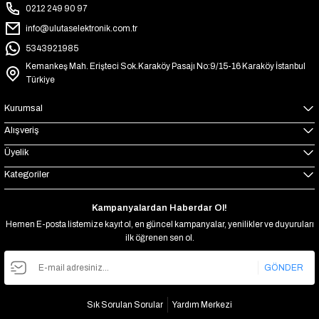
0212 249 90 97
info@ulutaselektronik.com.tr
5343921985
Kemankeş Mah. Erişteci Sok.Karaköy Pasajı No:9/15-16 Karaköy İstanbul
Türkiye
Kurumsal
Alışveriş
Üyelik
Kategoriler
Kampanyalardan Haberdar Ol!
Hemen E-posta listemize kayıt ol, en güncel kampanyalar, yenilikler ve duyuruları
ilk öğrenen sen ol.
GÖNDER
Sık Sorulan Sorular
Yardım Merkezi