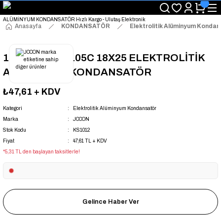
"Saat 14:00'a Kadar Verilen Siparişlerde Aynı Gün Kargo Avantajı!
"Binlerce Ürün Çeşitliliği ile Stoktan Hemen Teslim."
"Toptan Fiyatına Perakende Satış Avantajını Kaçırmayın!"
Anasayfa
KONDANSATÖR
Elektrolitik Alüminyum Konda
"Üyelere Özel: Stok Önceliği ve Proje Fiyatları."
10000UF 25V 105C 18X25 ELEKTROLİTİK
ALÜMİNYUM KONDANSATÖR
₺47,61
+ KDV
Kategori
Elektrolitik Alüminyum Kondansatör
Marka
JCCON
Stok Kodu
KS1012
Fiyat
47,61 TL + KDV
*5,31 TL den başlayan taksitlerle!
Gelince Haber Ver