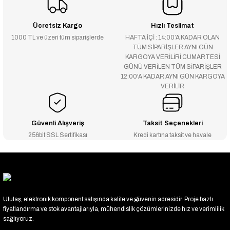
Ücretsiz Kargo
Hızlı Teslimat
1000 TL ve üzeri tüm siparişlerde
HAFTA İÇİ : 14:00’A KADAR OLAN
TÜM SİPARİŞLER AYNI GÜN
KARGOYA VERİLİRİ CUMARTESİ
GÜNÜ VERİLEN TÜM SİPARİŞLER
12:00'A KADAR AYNI GÜN KARGOYA
VERİLİR
Güvenli Alışveriş
Taksit Seçenekleri
256bit SSL Sertifikası
Kredi kartına taksit ve havale
Ulutaş, elektronik komponent satışında kalite ve güvenin adresidir. Proje bazlı
fiyatlandırma ve stok avantajlarıyla, mühendislik çözümlerinizde hız ve verimlilik
sağlıyoruz.