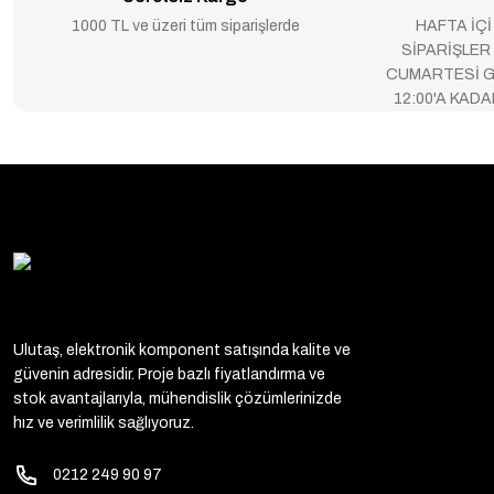
1000 TL ve üzeri tüm siparişlerde
HAFTA İÇİ
SİPARİŞLER
CUMARTESİ G
12:00'A KAD
Ulutaş, elektronik komponent satışında kalite ve
güvenin adresidir. Proje bazlı fiyatlandırma ve
stok avantajlarıyla, mühendislik çözümlerinizde
hız ve verimlilik sağlıyoruz.
0212 249 90 97