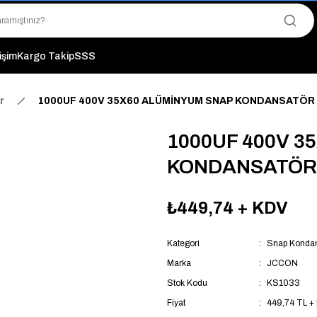
"Saat 14:00'a Kadar Verilen Siparişlerde Aynı Gün Kargo Avantajı!
"Binlerce Ürün Çeşitliliği ile Stoktan Hemen Teslim."
"Toptan Fiyatına Perakende Satış Avantajını Kaçırmayın!"
"Üyelere Özel: Stok Önceliği ve Proje Fiyatları."
tişim
Kargo Takip
SSS
r
1000UF 400V 35X60 ALÜMİNYUM SNAP KONDANSATÖR
1000UF 400V 3
KONDANSATÖR
₺449,74
+ KDV
Kategori
Snap Kondan
Marka
JCCON
Stok Kodu
KS1033
Fiyat
449,74 TL +