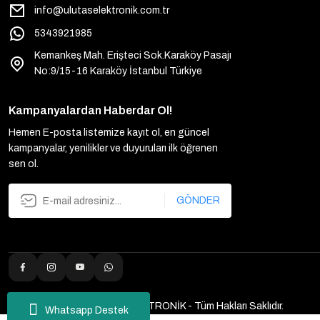
info@ulutaselektronik.com.tr
5343921985
Kemankeş Mah. Erişteci Sok.Karaköy Pasajı
No:9/15-16 Karaköy İstanbul Türkiye
Kampanyalardan Haberdar Ol!
Hemen E-posta listemize kayıt ol, en güncel
kampanyalar, yenilikler ve duyuruları ilk öğrenen
sen ol.
GÖNDER
2025 Copyright ULUTAŞ ELEKTRONİK - Tüm Hakları Saklıdır.
Whatsapp Destek