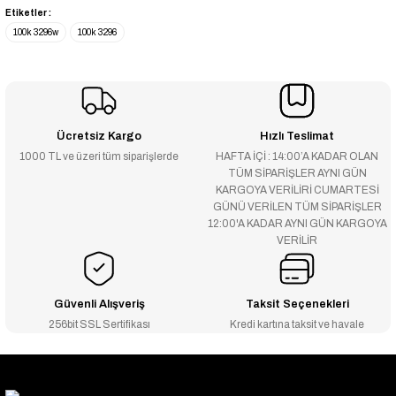
Etiketler :
100k 3296w
100k 3296
Ücretsiz Kargo
Hızlı Teslimat
1000 TL ve üzeri tüm siparişlerde
HAFTA İÇİ : 14:00’A KADAR OLAN
TÜM SİPARİŞLER AYNI GÜN
KARGOYA VERİLİRİ CUMARTESİ
GÜNÜ VERİLEN TÜM SİPARİŞLER
12:00'A KADAR AYNI GÜN KARGOYA
VERİLİR
Güvenli Alışveriş
Taksit Seçenekleri
256bit SSL Sertifikası
Kredi kartına taksit ve havale