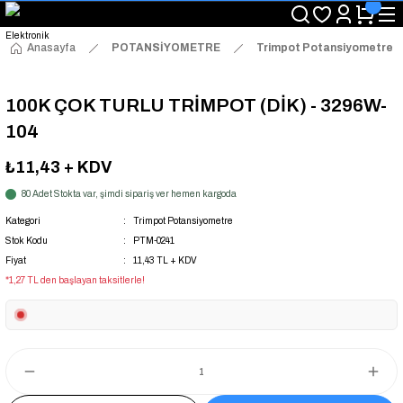
"Saat 14:00'a Kadar Verilen Siparişlerde Aynı Gün Kargo Avantajı!
"Binlerce Ürün Çeşitliliği ile Stoktan Hemen Teslim."
"Toptan Fiyatına Perakende Satış Avantajını Kaçırmayın!"
Anasayfa
POTANSİYOMETRE
Trimpot Potansiyometre
"Üyelere Özel: Stok Önceliği ve Proje Fiyatları."
100K ÇOK TURLU TRİMPOT (DİK) - 3296W-
104
₺11,43
+ KDV
80 Adet Stokta var, şimdi sipariş ver hemen kargoda
Kategori
Trimpot Potansiyometre
Stok Kodu
PTM-0241
Fiyat
11,43 TL + KDV
*1,27 TL den başlayan taksitlerle!