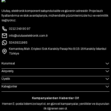
Ulutaş, elektronik komponent satışında kalite ve güvenin adresidir. Proje bazlı
fiyatlandırma ve stok avantajlarıyla, mühendislik çözümlerinizde hız ve verimlilik
sağlıyoruz.
0212 249 90 97
info@ulutaselektronik.com.tr
5343921985
Kemankeş Mah. Erişteci Sok.Karaköy Pasajı No:9/15-16 Karaköy İstanbul
Türkiye
Kurumsal
Alışveriş
Üyelik
Kategoriler
Kampanyalardan Haberdar Ol!
Hemen E-posta listemize kayıt ol, en güncel kampanyalar, yenilikler ve duyuruları
ilk öğrenen sen ol.