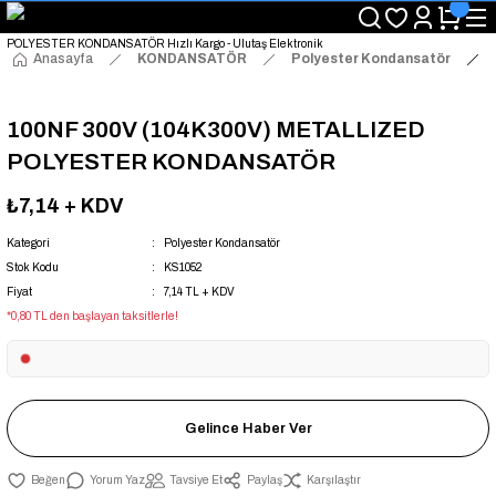
"Saat 14:00'a Kadar Verilen Siparişlerde Aynı Gün Kargo Avantajı!
"Binlerce Ürün Çeşitliliği ile Stoktan Hemen Teslim."
"Toptan Fiyatına Perakende Satış Avantajını Kaçırmayın!"
Anasayfa
KONDANSATÖR
Polyester Kondansatör
"Üyelere Özel: Stok Önceliği ve Proje Fiyatları."
100NF 300V (104K300V) METALLIZED
POLYESTER KONDANSATÖR
₺7,14
+ KDV
Kategori
Polyester Kondansatör
Stok Kodu
KS1052
Fiyat
7,14 TL + KDV
*0,80 TL den başlayan taksitlerle!
Gelince Haber Ver
Yorum Yaz
Tavsiye Et
Paylaş
Karşılaştır