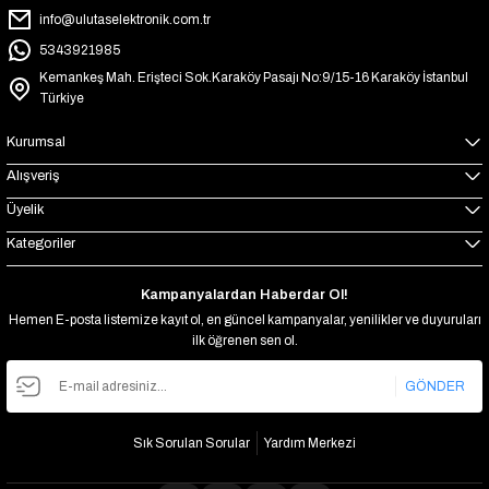
info@ulutaselektronik.com.tr
5343921985
Kemankeş Mah. Erişteci Sok.Karaköy Pasajı No:9/15-16 Karaköy İstanbul
Türkiye
Kurumsal
Alışveriş
Üyelik
Kategoriler
Kampanyalardan Haberdar Ol!
Hemen E-posta listemize kayıt ol, en güncel kampanyalar, yenilikler ve duyuruları
ilk öğrenen sen ol.
GÖNDER
Sık Sorulan Sorular
Yardım Merkezi