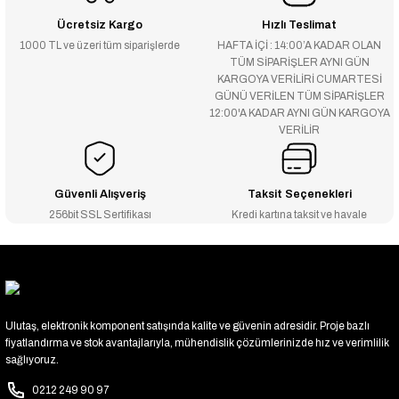
Ücretsiz Kargo
Hızlı Teslimat
1000 TL ve üzeri tüm siparişlerde
HAFTA İÇİ : 14:00’A KADAR OLAN
TÜM SİPARİŞLER AYNI GÜN
KARGOYA VERİLİRİ CUMARTESİ
GÜNÜ VERİLEN TÜM SİPARİŞLER
12:00'A KADAR AYNI GÜN KARGOYA
VERİLİR
Güvenli Alışveriş
Taksit Seçenekleri
256bit SSL Sertifikası
Kredi kartına taksit ve havale
Ulutaş, elektronik komponent satışında kalite ve güvenin adresidir. Proje bazlı
fiyatlandırma ve stok avantajlarıyla, mühendislik çözümlerinizde hız ve verimlilik
sağlıyoruz.
0212 249 90 97