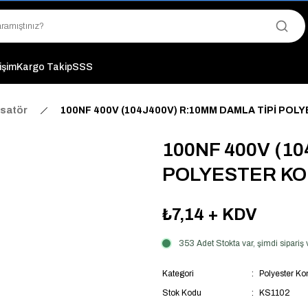
"Saat 14:00'a Kadar Verilen Siparişlerde Aynı Gün Kargo Avantajı!
"Binlerce Ürün Çeşitliliği ile Stoktan Hemen Teslim."
"Toptan Fiyatına Perakende Satış Avantajını Kaçırmayın!"
"Üyelere Özel: Stok Önceliği ve Proje Fiyatları."
tişim
Kargo Takip
SSS
satör
100NF 400V (104J400V) R:10MM DAMLA TİPİ PO
100NF 400V (1
POLYESTER K
₺7,14
+ KDV
353 Adet Stokta var, şimdi sipari
Kategori
Polyester Ko
Stok Kodu
KS1102