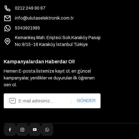
0212 249 90 97
info@ulutaselektronik.com.tr
5343921985
Kemankeş Mah. Erişteci Sok.Karaköy Pasajı
No:9/15-16 Karaköy İstanbul Türkiye
Kampanyalardan Haberdar Ol!
Hemen E-posta listemize kayıt ol, en güncel
kampanyalar, yenilikler ve duyuruları ilk öğrenen
sen ol.
GÖNDER