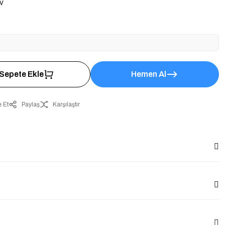
DV
Sepete Ekle
Hemen Al
 Et
Paylaş
Karşılaştır