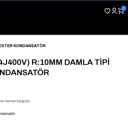
LYESTER KONDANSATÖR
04J400V) R:10MM DAMLA TİPİ
ONDANSATÖR
ş ver hemen kargoda
ndansatör