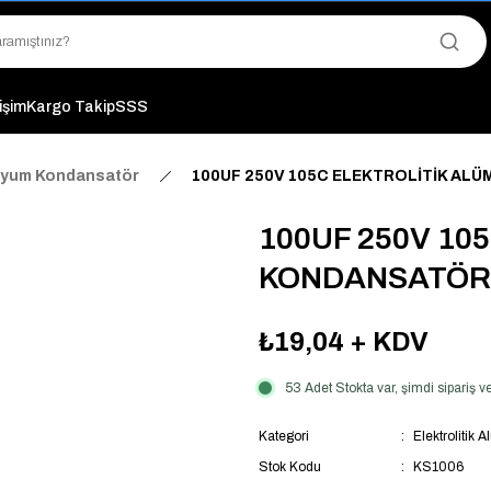
"Saat 14:00'a Kadar Verilen Siparişlerde Aynı Gün Kargo Avantajı!
"Binlerce Ürün Çeşitliliği ile Stoktan Hemen Teslim."
"Toptan Fiyatına Perakende Satış Avantajını Kaçırmayın!"
"Üyelere Özel: Stok Önceliği ve Proje Fiyatları."
tişim
Kargo Takip
SSS
inyum Kondansatör
100UF 250V 105C ELEKTROLİTİK AL
100UF 250V 10
KONDANSATÖR 
₺19,04
+ KDV
53 Adet Stokta var, şimdi sipariş
Kategori
Elektrolitik
Stok Kodu
KS1006