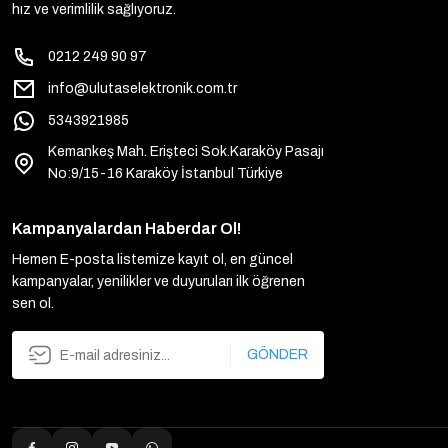
hız ve verimlilik sağlıyoruz.
0212 249 90 97
info@ulutaselektronik.com.tr
5343921985
Kemankeş Mah. Erişteci Sok.Karaköy Pasajı
No:9/15-16 Karaköy İstanbul Türkiye
Kampanyalardan Haberdar Ol!
Hemen E-posta listemize kayıt ol, en güncel
kampanyalar, yenilikler ve duyuruları ilk öğrenen
sen ol.
GÖNDER