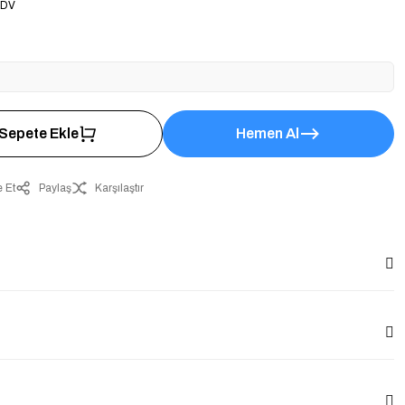
KDV
Sepete Ekle
Hemen Al
 Et
Paylaş
Karşılaştır