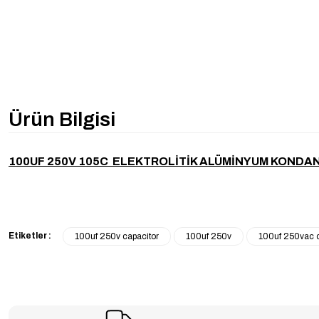
Ürün Bilgisi
100UF 250V 105C ELEKTROLİTİK ALÜMİNYUM KOND
Etiketler :
100uf 250v capacitor
100uf 250v
100uf 250vac c