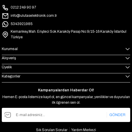
0212 249 90 97
info@ulutaselektronik.com.tr
5343921985
Kemankeş Mah. Erişteci Sok.Karaköy Pasajı No:9/15-16 Karaköy İstanbul
Türkiye
Kurumsal
Alışveriş
Üyelik
Kategoriler
Kampanyalardan Haberdar Ol!
Hemen E-posta listemize kayıt ol, en güncel kampanyalar, yenilikler ve duyuruları
ilk öğrenen sen ol.
GÖNDER
Sık Sorulan Sorular
Yardım Merkezi