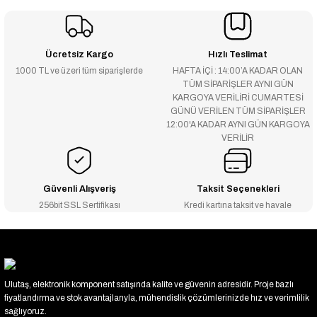
Ücretsiz Kargo
Hızlı Teslimat
1000 TL ve üzeri tüm siparişlerde
HAFTA İÇİ : 14:00’A KADAR OLAN
TÜM SİPARİŞLER AYNI GÜN
KARGOYA VERİLİRİ CUMARTESİ
GÜNÜ VERİLEN TÜM SİPARİŞLER
12:00'A KADAR AYNI GÜN KARGOYA
VERİLİR
Güvenli Alışveriş
Taksit Seçenekleri
256bit SSL Sertifikası
Kredi kartına taksit ve havale
Ulutaş, elektronik komponent satışında kalite ve güvenin adresidir. Proje bazlı
fiyatlandırma ve stok avantajlarıyla, mühendislik çözümlerinizde hız ve verimlilik
sağlıyoruz.