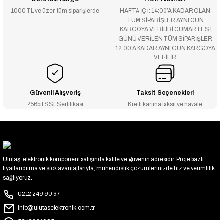
1000 TL ve üzeri tüm siparişlerde
HAFTA İÇİ : 14:00’A KADAR OLAN
TÜM SİPARİŞLER AYNI GÜN
KARGOYA VERİLİRİ CUMARTESİ
GÜNÜ VERİLEN TÜM SİPARİŞLER
12:00'A KADAR AYNI GÜN KARGOYA
VERİLİR
Güvenli Alışveriş
Taksit Seçenekleri
256bit SSL Sertifikası
Kredi kartına taksit ve havale
Ulutaş, elektronik komponent satışında kalite ve güvenin adresidir. Proje bazlı
fiyatlandırma ve stok avantajlarıyla, mühendislik çözümlerinizde hız ve verimlilik
sağlıyoruz.
0212 249 90 97
info@ulutaselektronik.com.tr