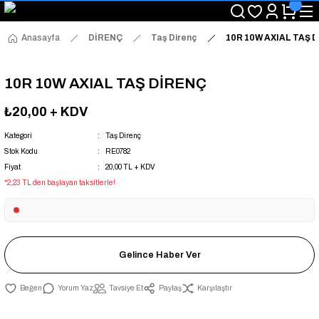
"Saat 14:00'a Kadar Verilen Siparişlerde Aynı Gün Kargo Avantajı!
"Binlerce Ürün Çeşitliliği ile Stoktan Hemen Teslim."
"Toptan Fiyatına Perakende Satış Avantajını Kaçırmayın!"
Anasayfa
DİRENÇ
Taş Direnç
10R 10W AXIAL TAŞ 
"Üyelere Özel: Stok Önceliği ve Proje Fiyatları."
10R 10W AXIAL TAŞ DİRENÇ
₺20,00
+ KDV
Kategori
Taş Direnç
Stok Kodu
RE0782
Fiyat
20,00 TL + KDV
*2,23 TL den başlayan taksitlerle!
Gelince Haber Ver
Yorum Yaz
Tavsiye Et
Paylaş
Karşılaştır