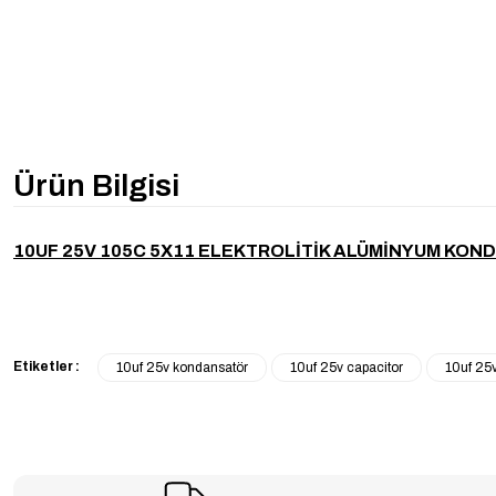
Ürün Bilgisi
10UF 25V 105C 5X11 ELEKTROLİTİK ALÜMİNYUM KON
Etiketler :
10uf 25v kondansatör
10uf 25v capacitor
10uf 25v