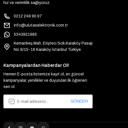
hız ve verimlilik sağlıyoruz.
0212 249 90 97
info@ulutaselektronik.com.tr
5343921985
Kemankeş Mah. Erişteci Sok.Karaköy Pasajı
No:9/15-16 Karaköy İstanbul Türkiye
Kampanyalardan Haberdar Ol!
Hemen E-posta listemize kayıt ol, en güncel
kampanyalar, yenilikler ve duyuruları ilk öğrenen
sen ol.
GÖNDER