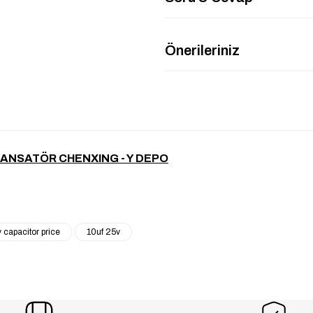
Önerileriniz
DANSATÖR CHENXING - Y DEPO
 capacitor price
10uf 25v