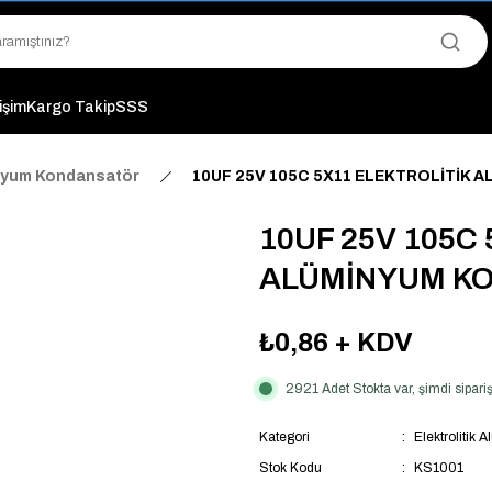
"Saat 14:00'a Kadar Verilen Siparişlerde Aynı Gün Kargo Avantajı!
"Binlerce Ürün Çeşitliliği ile Stoktan Hemen Teslim."
"Toptan Fiyatına Perakende Satış Avantajını Kaçırmayın!"
"Üyelere Özel: Stok Önceliği ve Proje Fiyatları."
tişim
Kargo Takip
SSS
inyum Kondansatör
10UF 25V 105C 5X11 ELEKTROLİTİK
10UF 25V 105C
ALÜMİNYUM K
₺0,86
+ KDV
2921 Adet Stokta var, şimdi sipar
Kategori
Elektrolitik
Stok Kodu
KS1001