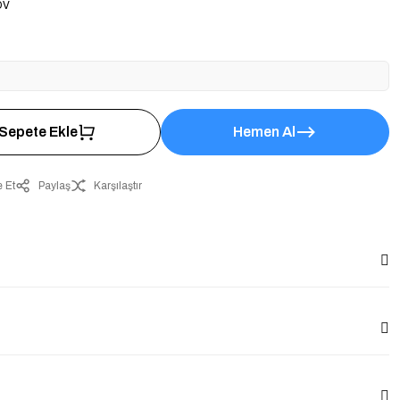
DV
Sepete Ekle
Hemen Al
 Et
Paylaş
Karşılaştır