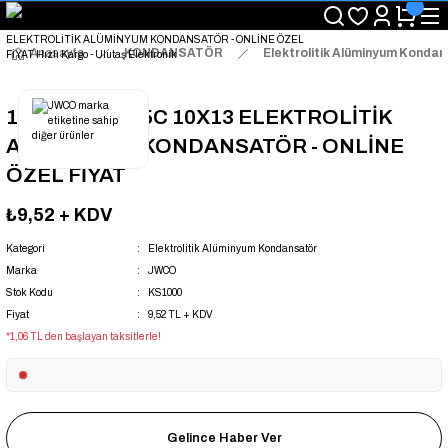
"Saat 14:00'a Kadar Verilen Siparişlerde Aynı Gün Kargo Avantajı!
"Binlerce Ürün Çeşitliliği ile Stoktan Hemen Teslim."
"Toptan Fiyatına Perakende Satış Avantajını Kaçırmayın!"
Anasayfa
KONDANSATÖR
Elektrolitik Alüminyum Konda
"Üyelere Özel: Stok Önceliği ve Proje Fiyatları."
10UF 450V 105C 10X13 ELEKTROLİTİK
ALÜMİNYUM KONDANSATÖR - ONLİNE
ÖZEL FİYAT
₺9,52
+ KDV
Kategori
Elektrolitik Alüminyum Kondansatör
Marka
JWCO
Stok Kodu
KS1000
Fiyat
9,52 TL + KDV
*1,06 TL den başlayan taksitlerle!
Gelince Haber Ver