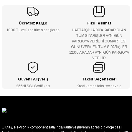
Ücretsiz Kargo
Hızlı Teslimat
1000 TL ve üzeri tüm siparişlerde
HAFTA İÇİ : 14:00’A KADAR OLAN
TÜM SİPARİŞLER AYNI GÜN
KARGOYA VERİLİRİ CUMARTESİ
GÜNÜ VERİLEN TÜM SİPARİŞLER
12:00'A KADAR AYNI GÜN KARGOYA
VERİLİR
Güvenli Alışveriş
Taksit Seçenekleri
256bit SSL Sertifikası
Kredi kartına taksit ve havale
Ulutaş, elektronik komponent satışında kalite ve güvenin adresidir. Proje bazlı