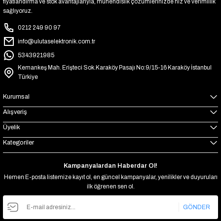
fiyatlandırma ve stok avantajlarıyla, mühendislik çözümlerinizde hız ve verimlilik
sağlıyoruz.
0212 249 90 97
info@ulutaselektronik.com.tr
5343921985
Kemankeş Mah. Erişteci Sok.Karaköy Pasajı No:9/15-16 Karaköy İstanbul
Türkiye
Kurumsal
Alışveriş
Üyelik
Kategoriler
Kampanyalardan Haberdar Ol!
Hemen E-posta listemize kayıt ol, en güncel kampanyalar, yenilikler ve duyuruları
ilk öğrenen sen ol.
GÖNDER