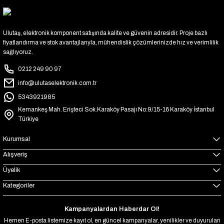
Ulutaş, elektronik komponent satışında kalite ve güvenin adresidir. Proje bazlı
fiyatlandırma ve stok avantajlarıyla, mühendislik çözümlerinizde hız ve verimlilik
sağlıyoruz.
0212 249 90 97
info@ulutaselektronik.com.tr
5343921985
Kemankeş Mah. Erişteci Sok.Karaköy Pasajı No:9/15-16 Karaköy İstanbul
Türkiye
Kurumsal
Alışveriş
Üyelik
Kategoriler
Kampanyalardan Haberdar Ol!
Hemen E-posta listemize kayıt ol, en güncel kampanyalar, yenilikler ve duyuruları