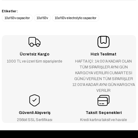
Etiketler :
10uf 63v capacitor
10uf 63v
10uf 63v electrolytic capacitor
Ücretsiz Kargo
Hızlı Teslimat
1000 TL ve üzeri tüm siparişlerde
HAFTA İÇİ : 14:00’A KADAR OLAN
TÜM SİPARİŞLER AYNI GÜN
KARGOYA VERİLİRİ CUMARTESİ
GÜNÜ VERİLEN TÜM SİPARİŞLER
12:00'A KADAR AYNI GÜN KARGOYA
VERİLİR
Güvenli Alışveriş
Taksit Seçenekleri
256bit SSL Sertifikası
Kredi kartına taksit ve havale