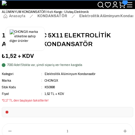
"Saat 14:00'a Kadar Verilen Siparişlerde Aynı Gün Kargo Avantajı!
"Binlerce Ürün Çeşitliliği ile Stoktan Hemen Teslim."
"Toptan Fiyatına Perakende Satış Avantajını Kaçırmayın!"
Anasayfa
KONDANSATÖR
Elektrolitik Alüminyum Konda
"Üyelere Özel: Stok Önceliği ve Proje Fiyatları."
10UF 63V 105C 5X11 ELEKTROLİTİK
ALÜMİNYUM KONDANSATÖR
₺1,52
+ KDV
7000 Adet Stokta var, şimdi sipariş ver hemen kargoda
Kategori
Elektrolitik Alüminyum Kondansatör
Marka
CHONGX
Stok Kodu
KS0998
Fiyat
1,52 TL + KDV
*0,17 TL den başlayan taksitlerle!