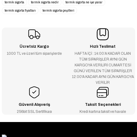
termik sigorta
termik sigorta nedir
termik sigorta ne işe yarar
termik sigorta fiyatları
termik sigorta çeşitleri
Ücretsiz Kargo
Hızlı Teslimat
1000 TL ve üzeri tüm siparişlerde
HAFTA İÇİ : 14:00’A KADAR OLAN
TÜM SİPARİŞLER AYNI GÜN
KARGOYA VERİLİRİ CUMARTESİ
GÜNÜ VERİLEN TÜM SİPARİŞLER
12:00'A KADAR AYNI GÜN KARGOYA
VERİLİR
Güvenli Alışveriş
Taksit Seçenekleri
256bit SSL Sertifikası
Kredi kartına taksit ve havale