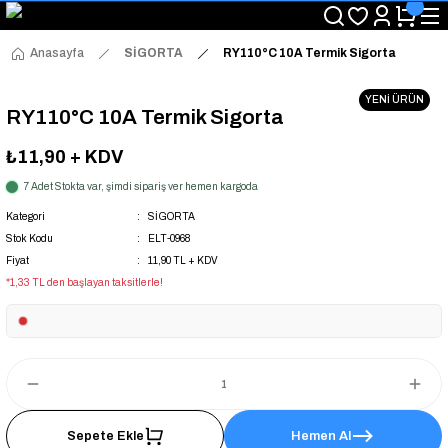
"Saat 14:00'a Kadar Verilen Siparişlerde Aynı Gün Kargo Avantajı!
"Binlerce Ürün Çeşitliliği ile Stoktan Hemen Teslim."
"Toptan Fiyatına Perakende Satış Avantajını Kaçırmayın!"
Anasayfa
SİGORTA
RY110°C 10A Termik Sigorta
"Üyelere Özel: Stok Önceliği ve Proje Fiyatları."
YENİ ÜRÜN
RY110°C 10A Termik Sigorta
₺11,90
+ KDV
7 Adet Stokta var, şimdi sipariş ver hemen kargoda
Kategori
SİGORTA
Stok Kodu
ELT-0968
Fiyat
11,90 TL + KDV
*1,33 TL den başlayan taksitlerle!
Sepete Ekle
Hemen Al