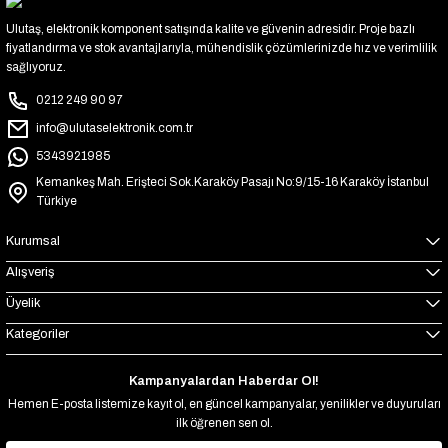
Ulutaş, elektronik komponent satışında kalite ve güvenin adresidir. Proje bazlı
fiyatlandırma ve stok avantajlarıyla, mühendislik çözümlerinizde hız ve verimlilik
sağlıyoruz.
0212 249 90 97
info@ulutaselektronik.com.tr
5343921985
Kemankeş Mah. Erişteci Sok.Karaköy Pasajı No:9/15-16 Karaköy İstanbul
Türkiye
Kurumsal
Alışveriş
Üyelik
Kategoriler
Kampanyalardan Haberdar Ol!
Hemen E-posta listemize kayıt ol, en güncel kampanyalar, yenilikler ve duyuruları
ilk öğrenen sen ol.