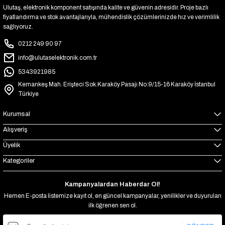
Ulutaş, elektronik komponent satışında kalite ve güvenin adresidir. Proje bazlı
fiyatlandırma ve stok avantajlarıyla, mühendislik çözümlerinizde hız ve verimlilik
sağlıyoruz.
0212 249 90 97
info@ulutaselektronik.com.tr
5343921985
Kemankeş Mah. Erişteci Sok.Karaköy Pasajı No:9/15-16 Karaköy İstanbul
Türkiye
Kurumsal
Alışveriş
Üyelik
Kategoriler
Kampanyalardan Haberdar Ol!
Hemen E-posta listemize kayıt ol, en güncel kampanyalar, yenilikler ve duyuruları
ilk öğrenen sen ol.