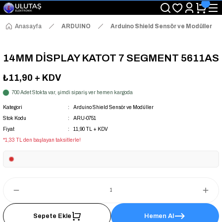
"Saat 14:00'a Kadar Verilen Siparişlerde Aynı Gün Kargo Avantajı!
"Binlerce Ürün Çeşitliliği ile Stoktan Hemen Teslim."
"Toptan Fiyatına Perakende Satış Avantajını Kaçırmayın!"
Anasayfa
ARDUINO
Arduino Shield Sensör ve Modüller
"Üyelere Özel: Stok Önceliği ve Proje Fiyatları."
14MM DİSPLAY KATOT 7 SEGMENT 5611AS
₺11,90
+ KDV
700 Adet Stokta var, şimdi sipariş ver hemen kargoda
Kategori
Arduino Shield Sensör ve Modüller
Stok Kodu
ARU-0751
Fiyat
11,90 TL + KDV
*1,33 TL den başlayan taksitlerle!
Sepete Ekle
Hemen Al