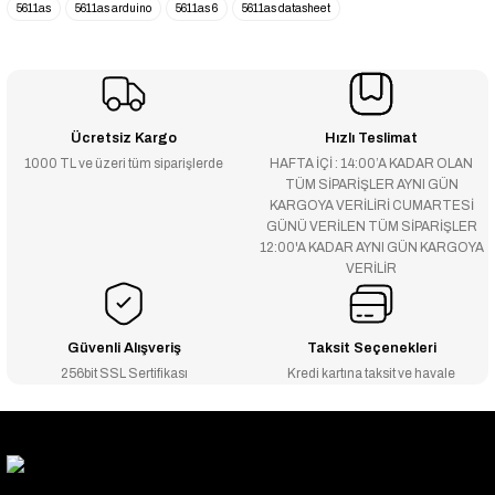
5611as
5611as arduino
5611as 6
5611as datasheet
Ücretsiz Kargo
Hızlı Teslimat
1000 TL ve üzeri tüm siparişlerde
HAFTA İÇİ : 14:00’A KADAR OLAN
TÜM SİPARİŞLER AYNI GÜN
KARGOYA VERİLİRİ CUMARTESİ
GÜNÜ VERİLEN TÜM SİPARİŞLER
12:00'A KADAR AYNI GÜN KARGOYA
VERİLİR
Güvenli Alışveriş
Taksit Seçenekleri
256bit SSL Sertifikası
Kredi kartına taksit ve havale