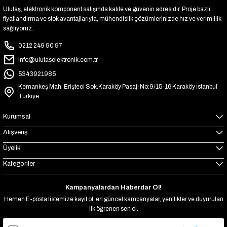
Ulutaş, elektronik komponent satışında kalite ve güvenin adresidir. Proje bazlı
fiyatlandırma ve stok avantajlarıyla, mühendislik çözümlerinizde hız ve verimlilik
sağlıyoruz.
0212 249 90 97
info@ulutaselektronik.com.tr
5343921985
Kemankeş Mah. Erişteci Sok.Karaköy Pasajı No:9/15-16 Karaköy İstanbul
Türkiye
Kurumsal
Alışveriş
Üyelik
Kategoriler
Kampanyalardan Haberdar Ol!
Hemen E-posta listemize kayıt ol, en güncel kampanyalar, yenilikler ve duyuruları
ilk öğrenen sen ol.