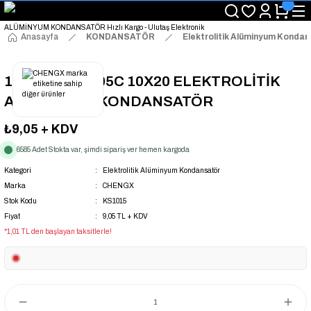
"Saat 14:00'a Kadar Verilen Siparişlerde Aynı Gün Kargo Avantajı!
"Binlerce Ürün Çeşitliliği ile Stoktan Hemen Teslim."
"Toptan Fiyatına Perakende Satış Avantajını Kaçırmayın!"
Anasayfa
KONDANSATÖR
Elektrolitik Alüminyum Konda
"Üyelere Özel: Stok Önceliği ve Proje Fiyatları."
1500UF 25V 105C 10X20 ELEKTROLİTİK
ALÜMİNYUM KONDANSATÖR
₺9,05
+ KDV
6585 Adet Stokta var, şimdi sipariş ver hemen kargoda
Kategori
Elektrolitik Alüminyum Kondansatör
Marka
CHENGX
Stok Kodu
KS1015
Fiyat
9,05 TL + KDV
*1,01 TL den başlayan taksitlerle!