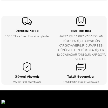
Ücretsiz Kargo
Hızlı Teslimat
1000 TL ve üzeri tüm siparişlerde
HAFTA İÇİ : 14:00’A KADAR OLAN
TÜM SİPARİŞLER AYNI GÜN
KARGOYA VERİLİRİ CUMARTESİ
GÜNÜ VERİLEN TÜM SİPARİŞLER
12:00'A KADAR AYNI GÜN KARGOYA
VERİLİR
Güvenli Alışveriş
Taksit Seçenekleri
256bit SSL Sertifikası
Kredi kartına taksit ve havale