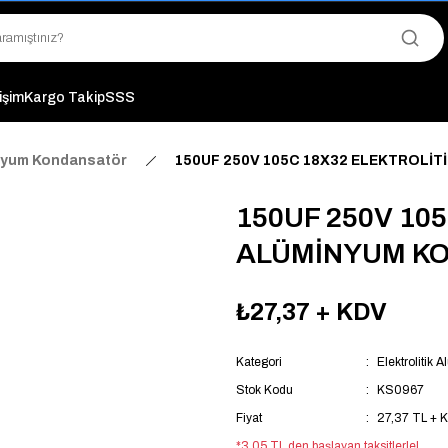
"Saat 14:00'a Kadar Verilen Siparişlerde Aynı Gün Kargo Avantajı!
"Binlerce Ürün Çeşitliliği ile Stoktan Hemen Teslim."
"Toptan Fiyatına Perakende Satış Avantajını Kaçırmayın!"
"Üyelere Özel: Stok Önceliği ve Proje Fiyatları."
tişim
Kargo Takip
SSS
inyum Kondansatör
150UF 250V 105C 18X32 ELEKTROLİ
150UF 250V 10
ALÜMİNYUM K
₺27,37
+ KDV
Kategori
Elektrolitik
Stok Kodu
KS0967
Fiyat
27,37 TL + 
*3,05 TL den başlayan taksitlerle!