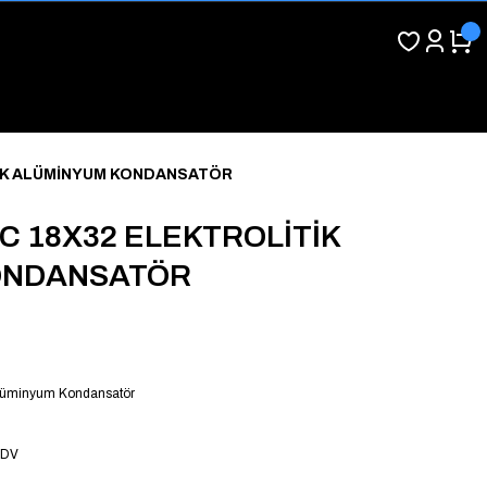
TİK ALÜMİNYUM KONDANSATÖR
5C 18X32 ELEKTROLİTİK
ONDANSATÖR
 Alüminyum Kondansatör
KDV