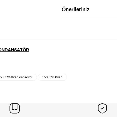
Önerileriniz
 KONDANSATÖR
50uf 250vac capacitor
150uf 250vac