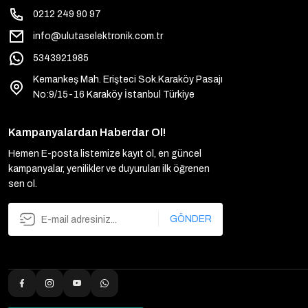
0212 249 90 97
info@ulutaselektronik.com.tr
5343921985
Kemankeş Mah. Erişteci Sok.Karaköy Pasajı
No:9/15-16 Karaköy İstanbul Türkiye
Kampanyalardan Haberdar Ol!
Hemen E-posta listemize kayıt ol, en güncel
kampanyalar, yenilikler ve duyuruları ilk öğrenen
sen ol.
GÖNDER