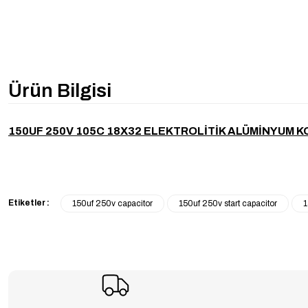
Ürün Bilgisi
150UF 250V 105C 18X32 ELEKTROLİTİK ALÜMİNYUM
Etiketler :
150uf 250v capacitor
150uf 250v start capacitor
1