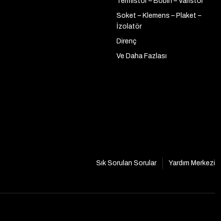
Termistör – Bobin – Varistör
Soket – Klemens – Plaket –
İzolatör
Direnç
Ve Daha Fazlası
Sık Sorulan Sorular
Yardım Merkezi