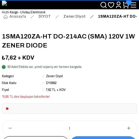
"Saat 14:00'a Kadar Verilen Siparişlerde Aynı Gün Kargo Avantajı!
"Binlerce Ürün Çeşitliliği ile Stoktan Hemen Teslim."
"Toptan Fiyatına Perakende Satış Avantajını Kaçırmayın!"
Anasayfa
DİYOT
Zener Diyot
1SMA120ZA-HT DO-2
"Üyelere Özel: Stok Önceliği ve Proje Fiyatları."
1SMA120ZA-HT DO-214AC (SMA) 120V 1W
ZENER DIODE
₺7,62
+ KDV
90 Adet Stokta var, şimdi sipariş ver hemen kargoda
Kategori
Zener Diyot
Stok Kodu
DY0692
Fiyat
7,62 TL + KDV
*0,85 TL den başlayan taksitlerle!