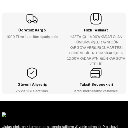
Ücretsiz Kargo
Hızlı Teslimat
1000 TL ve üzeri tüm siparişlerde
HAFTA İÇİ : 14:00’A KADAR OLAN
TÜM SİPARİŞLER AYNI GÜN
KARGOYA VERİLİRİ CUMARTESİ
GÜNÜ VERİLEN TÜM SİPARİŞLER
12:00'A KADAR AYNI GÜN KARGOYA
VERİLİR
Güvenli Alışveriş
Taksit Seçenekleri
256bit SSL Sertifikası
Kredi kartına taksit ve havale
Ulutaş, elektronik komponent satışında kalite ve güvenin adresidir. Proje bazlı