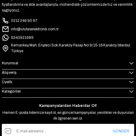
fiyatlandırma ve stok avantajlarıyla, mühendislik çözümlerinizde hız ve verimlilik
sağlıyoruz.
0212 249 90 97
info@ulutaselektronik.com.tr
5343921985
Kemankeş Mah. Erişteci Sok.Karaköy Pasajı No:9/15-16 Karaköy İstanbul
Türkiye
Kurumsal
Alışveriş
Üyelik
Kategoriler
Kampanyalardan Haberdar Ol!
Hemen E-posta listemize kayıt ol, en güncel kampanyalar, yenilikler ve duyuruları
ilk öğrenen sen ol.
GÖNDER