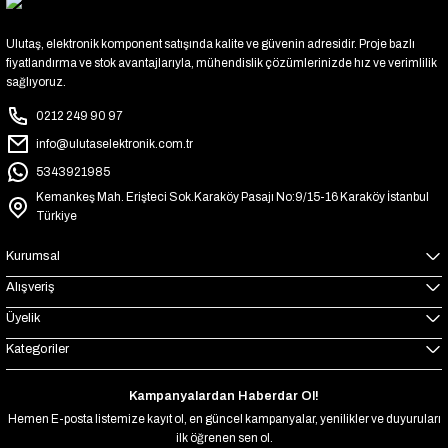
Ulutaş, elektronik komponent satışında kalite ve güvenin adresidir. Proje bazlı
fiyatlandırma ve stok avantajlarıyla, mühendislik çözümlerinizde hız ve verimlilik
sağlıyoruz.
0212 249 90 97
info@ulutaselektronik.com.tr
5343921985
Kemankeş Mah. Erişteci Sok.Karaköy Pasajı No:9/15-16 Karaköy İstanbul
Türkiye
Kurumsal
Alışveriş
Üyelik
Kategoriler
Kampanyalardan Haberdar Ol!
Hemen E-posta listemize kayıt ol, en güncel kampanyalar, yenilikler ve duyuruları
ilk öğrenen sen ol.