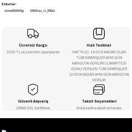
Etiketler :
1sma5918bt3g
15918-au_r1_000a1
Ücretsiz Kargo
Hızlı Teslimat
1000 TL ve üzeri tüm siparişlerde
HAFTA İÇİ : 14:00’A KADAR OLAN
TÜM SİPARİŞLER AYNI GÜN
KARGOYA VERİLİRİ CUMARTESİ
GÜNÜ VERİLEN TÜM SİPARİŞLER
12:00'A KADAR AYNI GÜN KARGOYA
VERİLİR
Güvenli Alışveriş
Taksit Seçenekleri
256bit SSL Sertifikası
Kredi kartına taksit ve havale