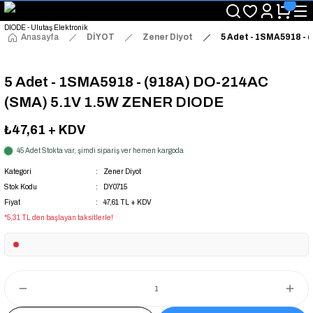
"Saat 14:00'a Kadar Verilen Siparişlerde Aynı Gün Kargo Avantajı!
"Binlerce Ürün Çeşitliliği ile Stoktan Hemen Teslim."
"Toptan Fiyatına Perakende Satış Avantajını Kaçırmayın!"
Anasayfa
DİYOT
Zener Diyot
5 Adet - 1SMA5918 -
"Üyelere Özel: Stok Önceliği ve Proje Fiyatları."
5 Adet - 1SMA5918 - (918A) DO-214AC
(SMA) 5.1V 1.5W ZENER DIODE
₺47,61
+ KDV
45 Adet Stokta var, şimdi sipariş ver hemen kargoda
Kategori
Zener Diyot
Stok Kodu
DY0715
Fiyat
47,61 TL + KDV
*5,31 TL den başlayan taksitlerle!