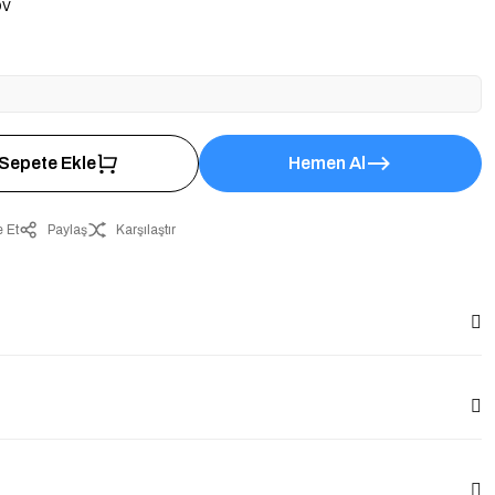
DV
Sepete Ekle
Hemen Al
 Et
Paylaş
Karşılaştır