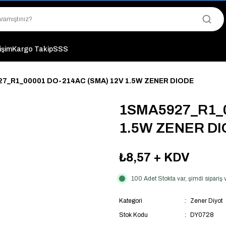
"Saat 14:00'a Kadar Verilen Siparişlerde Aynı Gün Kargo Avantajı!
"Binlerce Ürün Çeşitliliği ile Stoktan Hemen Teslim."
"Toptan Fiyatına Perakende Satış Avantajını Kaçırmayın!"
"Üyelere Özel: Stok Önceliği ve Proje Fiyatları."
tişim
Kargo Takip
SSS
7_R1_00001 DO-214AC (SMA) 12V 1.5W ZENER DIODE
1SMA5927_R1_0
1.5W ZENER D
₺8,57
+ KDV
100 Adet Stokta var, şimdi sipari
Kategori
Zener Diyot
Stok Kodu
DY0728