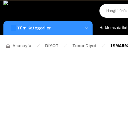
Tüm Kategoriler
Hakkımızda
İle
Anasayfa
DİYOT
Zener Diyot
1SMA592