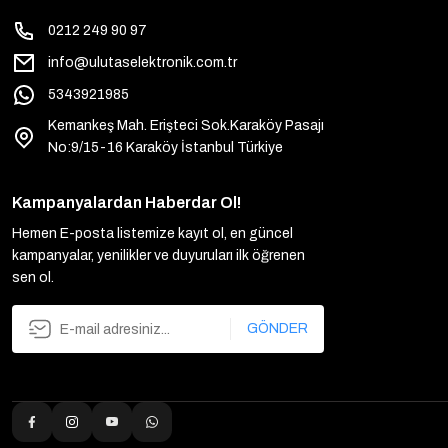
0212 249 90 97
info@ulutaselektronik.com.tr
5343921985
Kemankeş Mah. Erişteci Sok.Karaköy Pasajı
No:9/15-16 Karaköy İstanbul Türkiye
Kampanyalardan Haberdar Ol!
Hemen E-posta listemize kayıt ol, en güncel
kampanyalar, yenilikler ve duyuruları ilk öğrenen
sen ol.
GÖNDER