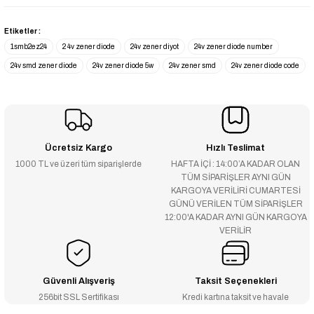
Etiketler :
1smb2ez24
2 4v zener diode
24v zener diyot
24v zener diode number
24v smd zener diode
24v zener diode 5w
24v zener smd
24v zener diode code
Ücretsiz Kargo
Hızlı Teslimat
1000 TL ve üzeri tüm siparişlerde
HAFTA İÇİ : 14:00’A KADAR OLAN
TÜM SİPARİŞLER AYNI GÜN
KARGOYA VERİLİRİ CUMARTESİ
GÜNÜ VERİLEN TÜM SİPARİŞLER
12:00'A KADAR AYNI GÜN KARGOYA
VERİLİR
Güvenli Alışveriş
Taksit Seçenekleri
256bit SSL Sertifikası
Kredi kartına taksit ve havale