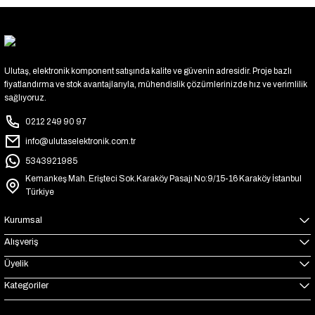
Ulutaş, elektronik komponent satışında kalite ve güvenin adresidir. Proje bazlı
fiyatlandırma ve stok avantajlarıyla, mühendislik çözümlerinizde hız ve verimlilik
sağlıyoruz.
0212 249 90 97
info@ulutaselektronik.com.tr
5343921985
Kemankeş Mah. Erişteci Sok.Karaköy Pasajı No:9/15-16 Karaköy İstanbul
Türkiye
Kurumsal
Alışveriş
Üyelik
Kategoriler