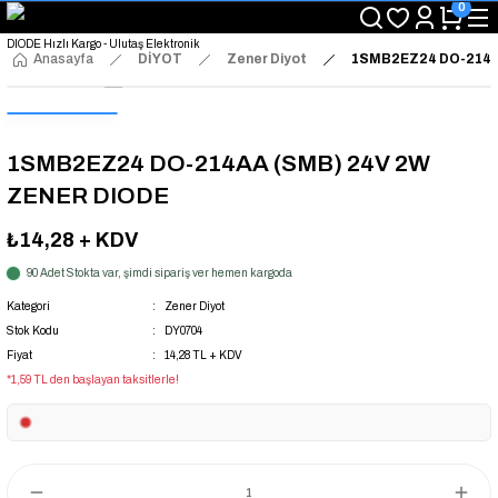
0
"Saat 14:00'a Kadar Verilen Siparişlerde Aynı Gün Kargo Avantajı!
"Binlerce Ürün Çeşitliliği ile Stoktan Hemen Teslim."
"Toptan Fiyatına Perakende Satış Avantajını Kaçırmayın!"
Anasayfa
DİYOT
Zener Diyot
1SMB2EZ24 DO-214A
"Üyelere Özel: Stok Önceliği ve Proje Fiyatları."
1SMB2EZ24 DO-214AA (SMB) 24V 2W
ZENER DIODE
₺14,28
+ KDV
90 Adet Stokta var, şimdi sipariş ver hemen kargoda
Kategori
Zener Diyot
Stok Kodu
DY0704
Fiyat
14,28 TL + KDV
*1,59 TL den başlayan taksitlerle!