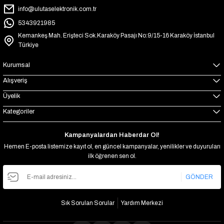
info@ulutaselektronik.com.tr
5343921985
Kemankeş Mah. Erişteci Sok.Karaköy Pasajı No:9/15-16 Karaköy İstanbul
Türkiye
Kurumsal
Alışveriş
Üyelik
Kategoriler
Kampanyalardan Haberdar Ol!
Hemen E-posta listemize kayıt ol, en güncel kampanyalar, yenilikler ve duyuruları
ilk öğrenen sen ol.
GÖNDER
Sık Sorulan Sorular
Yardım Merkezi