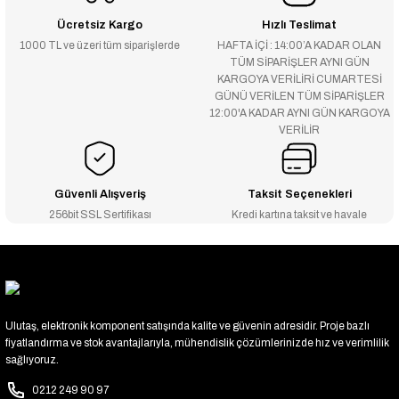
Ücretsiz Kargo
Hızlı Teslimat
1000 TL ve üzeri tüm siparişlerde
HAFTA İÇİ : 14:00’A KADAR OLAN
TÜM SİPARİŞLER AYNI GÜN
KARGOYA VERİLİRİ CUMARTESİ
GÜNÜ VERİLEN TÜM SİPARİŞLER
12:00'A KADAR AYNI GÜN KARGOYA
VERİLİR
Güvenli Alışveriş
Taksit Seçenekleri
256bit SSL Sertifikası
Kredi kartına taksit ve havale
Ulutaş, elektronik komponent satışında kalite ve güvenin adresidir. Proje bazlı
fiyatlandırma ve stok avantajlarıyla, mühendislik çözümlerinizde hız ve verimlilik
sağlıyoruz.
0212 249 90 97