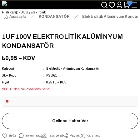
"Saat 14:00'a Kadar Verilen Siparişlerde Aynı Gün Kargo Avantajı!
"Binlerce Ürün Çeşitliliği ile Stoktan Hemen Teslim."
"Toptan Fiyatına Perakende Satış Avantajını Kaçırmayın!"
Anasayfa
KONDANSATÖR
Elektrolitik Alüminyum Konda
"Üyelere Özel: Stok Önceliği ve Proje Fiyatları."
1UF 100V ELEKTROLİTİK ALÜMİNYUM
KONDANSATÖR
₺0,95
+ KDV
Kategori
Elektrolitik Alüminyum Kondansatör
Stok Kodu
KS0921
Fiyat
0,95 TL + KDV
*0,11 TL den başlayan taksitlerle!
Gelince Haber Ver
Yorum Yaz
Tavsiye Et
Paylaş
Karşılaştır