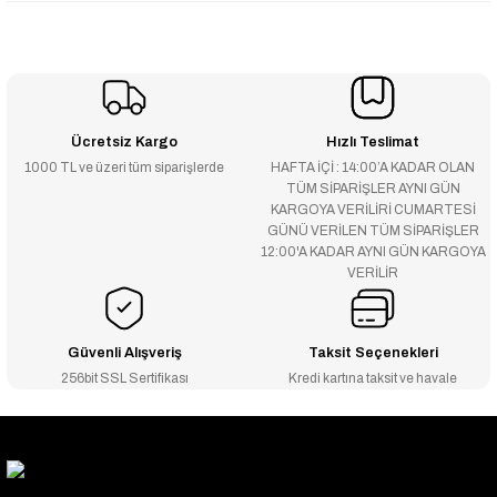
Ücretsiz Kargo
Hızlı Teslimat
1000 TL ve üzeri tüm siparişlerde
HAFTA İÇİ : 14:00’A KADAR OLAN
TÜM SİPARİŞLER AYNI GÜN
KARGOYA VERİLİRİ CUMARTESİ
GÜNÜ VERİLEN TÜM SİPARİŞLER
12:00'A KADAR AYNI GÜN KARGOYA
VERİLİR
Güvenli Alışveriş
Taksit Seçenekleri
256bit SSL Sertifikası
Kredi kartına taksit ve havale