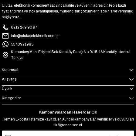
Ulutaş, elektronik komponent satışında kalite ve güvenin adresidir. Proje bazlı
fiyatlandırma ve stok avantajlarıyla, mühendislik çözümlerinizde hız ve verimlilik
sağlıyoruz.
0212 249 90 97
info@ulutaselektronik.com.tr
5343921985
Kemankeş Mah. Erişteci Sok.Karaköy Pasajı No:9/15-16 Karaköy İstanbul
Türkiye
Kurumsal
Alışveriş
Üyelik
Kategoriler
Kampanyalardan Haberdar Ol!
Hemen E-posta listemize kayıt ol, en güncel kampanyalar, yenilikler ve duyuruları
ilk öğrenen sen ol.