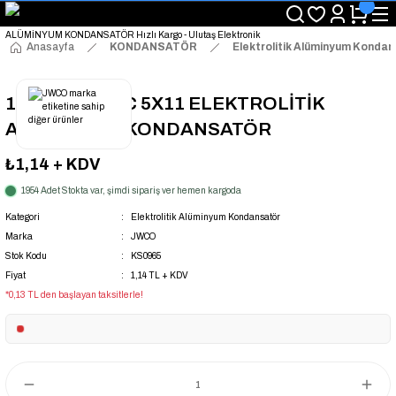
"Saat 14:00'a Kadar Verilen Siparişlerde Aynı Gün Kargo Avantajı!
"Binlerce Ürün Çeşitliliği ile Stoktan Hemen Teslim."
"Toptan Fiyatına Perakende Satış Avantajını Kaçırmayın!"
Anasayfa
KONDANSATÖR
Elektrolitik Alüminyum Konda
"Üyelere Özel: Stok Önceliği ve Proje Fiyatları."
1UF 160V 105C 5X11 ELEKTROLİTİK
ALÜMİNYUM KONDANSATÖR
₺1,14
+ KDV
1954 Adet Stokta var, şimdi sipariş ver hemen kargoda
Kategori
Elektrolitik Alüminyum Kondansatör
Marka
JWCO
Stok Kodu
KS0965
Fiyat
1,14 TL + KDV
*0,13 TL den başlayan taksitlerle!