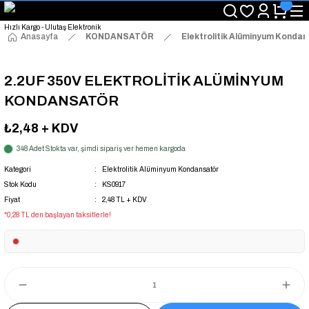
"Saat 14:00'a Kadar Verilen Siparişlerde Aynı Gün Kargo Avantajı!
"Binlerce Ürün Çeşitliliği ile Stoktan Hemen Teslim."
"Toptan Fiyatına Perakende Satış Avantajını Kaçırmayın!"
Anasayfa
KONDANSATÖR
Elektrolitik Alüminyum Konda
"Üyelere Özel: Stok Önceliği ve Proje Fiyatları."
2.2UF 350V ELEKTROLİTİK ALÜMİNYUM
KONDANSATÖR
₺2,48
+ KDV
348 Adet Stokta var, şimdi sipariş ver hemen kargoda
Kategori
Elektrolitik Alüminyum Kondansatör
Stok Kodu
KS0917
Fiyat
2,48 TL + KDV
*0,28 TL den başlayan taksitlerle!