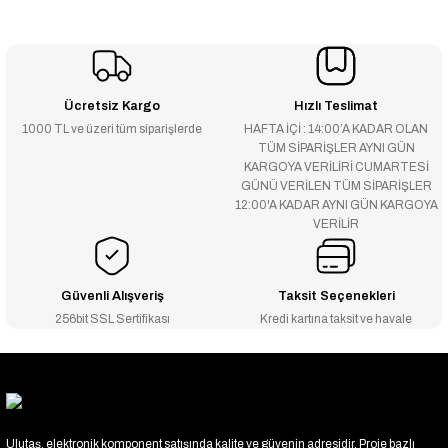
Ücretsiz Kargo
Hızlı Teslimat
1000 TL ve üzeri tüm siparişlerde
HAFTA İÇİ : 14:00’A KADAR OLAN
TÜM SİPARİŞLER AYNI GÜN
KARGOYA VERİLİRİ CUMARTESİ
GÜNÜ VERİLEN TÜM SİPARİŞLER
12:00'A KADAR AYNI GÜN KARGOYA
VERİLİR
Güvenli Alışveriş
Taksit Seçenekleri
256bit SSL Sertifikası
Kredi kartına taksit ve havale
Ulutaş, elektronik komponent satışında kalite ve güvenin adresidir. Proje bazlı