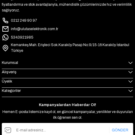
fiyatlandırma ve stok avantajlarıyla, mühendislik çözümlerinizde hız ve verimlilik
sağlıyoruz.
0212 249 90 97
info@ulutaselektronik.com.tr
5343921985
Kemankeş Mah. Erişteci Sok.Karaköy Pasajı No:9/15-16 Karaköy İstanbul
Türkiye
Kurumsal
Alışveriş
Üyelik
Kategoriler
Kampanyalardan Haberdar Ol!
Hemen E-posta listemize kayıt ol, en güncel kampanyalar, yenilikler ve duyuruları
ilk öğrenen sen ol.
GÖNDER