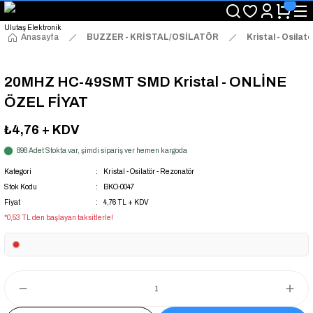
"Saat 14:00'a Kadar Verilen Siparişlerde Aynı Gün Kargo Avantajı!
"Binlerce Ürün Çeşitliliği ile Stoktan Hemen Teslim."
"Toptan Fiyatına Perakende Satış Avantajını Kaçırmayın!"
Anasayfa
BUZZER - KRİSTAL/OSİLATÖR
Kristal - Osilat
"Üyelere Özel: Stok Önceliği ve Proje Fiyatları."
20MHZ HC-49SMT SMD Kristal - ONLİNE
ÖZEL FİYAT
₺4,76
+ KDV
898 Adet Stokta var, şimdi sipariş ver hemen kargoda
Kategori
Kristal - Osilatör - Rezonatör
Stok Kodu
BKO-0047
Fiyat
4,76 TL + KDV
*0,53 TL den başlayan taksitlerle!