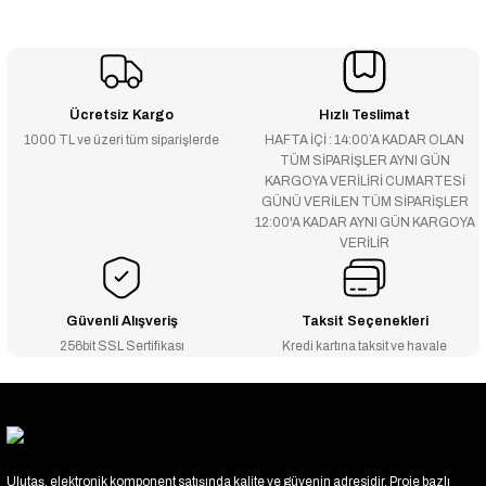
Ücretsiz Kargo
Hızlı Teslimat
1000 TL ve üzeri tüm siparişlerde
HAFTA İÇİ : 14:00’A KADAR OLAN
TÜM SİPARİŞLER AYNI GÜN
KARGOYA VERİLİRİ CUMARTESİ
GÜNÜ VERİLEN TÜM SİPARİŞLER
12:00'A KADAR AYNI GÜN KARGOYA
VERİLİR
Güvenli Alışveriş
Taksit Seçenekleri
256bit SSL Sertifikası
Kredi kartına taksit ve havale
Ulutaş, elektronik komponent satışında kalite ve güvenin adresidir. Proje bazlı