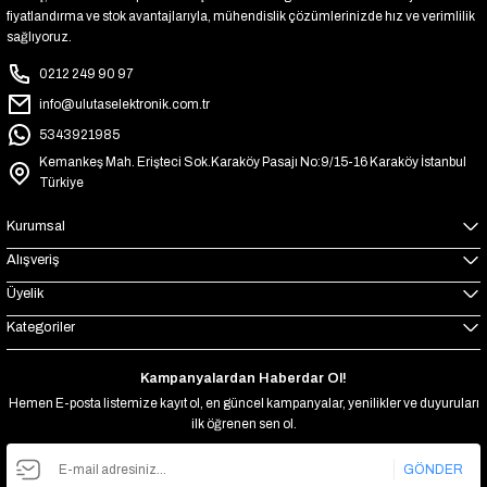
fiyatlandırma ve stok avantajlarıyla, mühendislik çözümlerinizde hız ve verimlilik
sağlıyoruz.
0212 249 90 97
info@ulutaselektronik.com.tr
5343921985
Kemankeş Mah. Erişteci Sok.Karaköy Pasajı No:9/15-16 Karaköy İstanbul
Türkiye
Kurumsal
Alışveriş
Üyelik
Kategoriler
Kampanyalardan Haberdar Ol!
Hemen E-posta listemize kayıt ol, en güncel kampanyalar, yenilikler ve duyuruları
ilk öğrenen sen ol.
GÖNDER