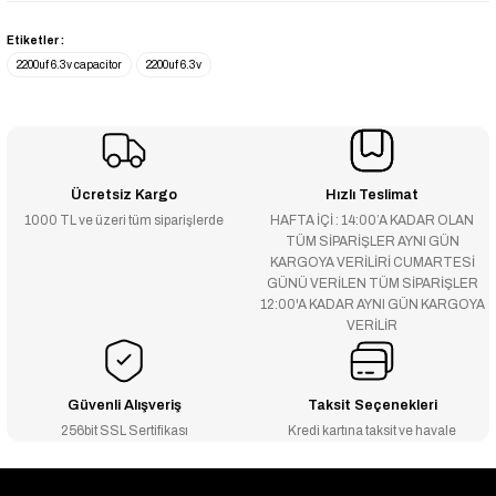
Etiketler :
2200uf 6.3v capacitor
2200uf 6.3v
Ücretsiz Kargo
Hızlı Teslimat
1000 TL ve üzeri tüm siparişlerde
HAFTA İÇİ : 14:00’A KADAR OLAN
TÜM SİPARİŞLER AYNI GÜN
KARGOYA VERİLİRİ CUMARTESİ
GÜNÜ VERİLEN TÜM SİPARİŞLER
12:00'A KADAR AYNI GÜN KARGOYA
VERİLİR
Güvenli Alışveriş
Taksit Seçenekleri
256bit SSL Sertifikası
Kredi kartına taksit ve havale