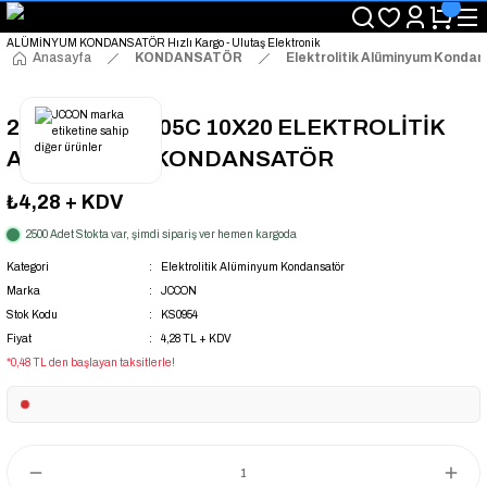
"Saat 14:00'a Kadar Verilen Siparişlerde Aynı Gün Kargo Avantajı!
"Binlerce Ürün Çeşitliliği ile Stoktan Hemen Teslim."
"Toptan Fiyatına Perakende Satış Avantajını Kaçırmayın!"
Anasayfa
KONDANSATÖR
Elektrolitik Alüminyum Konda
"Üyelere Özel: Stok Önceliği ve Proje Fiyatları."
2200UF 6.3V 105C 10X20 ELEKTROLİTİK
ALÜMİNYUM KONDANSATÖR
₺4,28
+ KDV
2500 Adet Stokta var, şimdi sipariş ver hemen kargoda
Kategori
Elektrolitik Alüminyum Kondansatör
Marka
JCCON
Stok Kodu
KS0954
Fiyat
4,28 TL + KDV
*0,48 TL den başlayan taksitlerle!