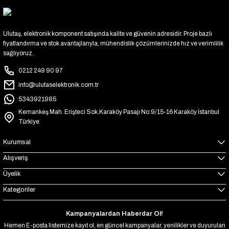
Ulutaş, elektronik komponent satışında kalite ve güvenin adresidir. Proje bazlı
fiyatlandırma ve stok avantajlarıyla, mühendislik çözümlerinizde hız ve verimlilik
sağlıyoruz.
0212 249 90 97
info@ulutaselektronik.com.tr
5343921985
Kemankeş Mah. Erişteci Sok.Karaköy Pasajı No:9/15-16 Karaköy İstanbul
Türkiye
Kurumsal
Alışveriş
Üyelik
Kategoriler
Kampanyalardan Haberdar Ol!
Hemen E-posta listemize kayıt ol, en güncel kampanyalar, yenilikler ve duyuruları