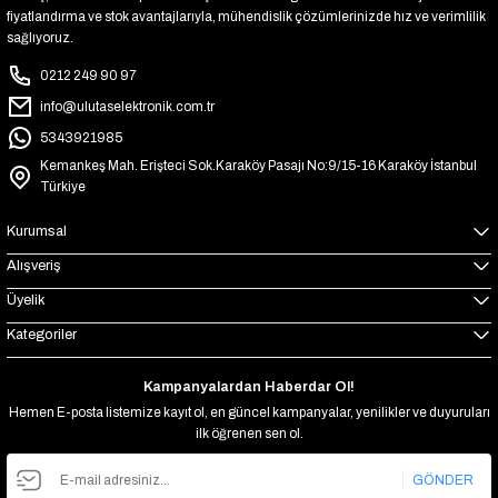
fiyatlandırma ve stok avantajlarıyla, mühendislik çözümlerinizde hız ve verimlilik
sağlıyoruz.
0212 249 90 97
info@ulutaselektronik.com.tr
5343921985
Kemankeş Mah. Erişteci Sok.Karaköy Pasajı No:9/15-16 Karaköy İstanbul
Türkiye
Kurumsal
Alışveriş
Üyelik
Kategoriler
Kampanyalardan Haberdar Ol!
Hemen E-posta listemize kayıt ol, en güncel kampanyalar, yenilikler ve duyuruları
ilk öğrenen sen ol.
GÖNDER