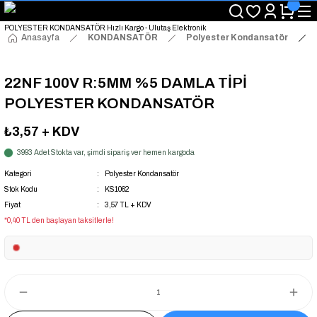
"Saat 14:00'a Kadar Verilen Siparişlerde Aynı Gün Kargo Avantajı!
"Binlerce Ürün Çeşitliliği ile Stoktan Hemen Teslim."
"Toptan Fiyatına Perakende Satış Avantajını Kaçırmayın!"
Anasayfa
KONDANSATÖR
Polyester Kondansatör
"Üyelere Özel: Stok Önceliği ve Proje Fiyatları."
22NF 100V R:5MM %5 DAMLA TİPİ
POLYESTER KONDANSATÖR
₺3,57
+ KDV
3993 Adet Stokta var, şimdi sipariş ver hemen kargoda
Kategori
Polyester Kondansatör
Stok Kodu
KS1062
Fiyat
3,57 TL + KDV
*0,40 TL den başlayan taksitlerle!