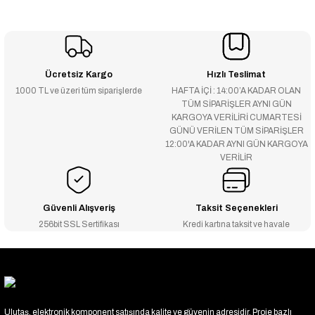
Ücretsiz Kargo
Hızlı Teslimat
1000 TL ve üzeri tüm siparişlerde
HAFTA İÇİ : 14:00’A KADAR OLAN
TÜM SİPARİŞLER AYNI GÜN
KARGOYA VERİLİRİ CUMARTESİ
GÜNÜ VERİLEN TÜM SİPARİŞLER
12:00'A KADAR AYNI GÜN KARGOYA
VERİLİR
Güvenli Alışveriş
Taksit Seçenekleri
256bit SSL Sertifikası
Kredi kartına taksit ve havale
Ulutaş, elektronik komponent satışında kalite ve güvenin adresidir. Proje bazlı