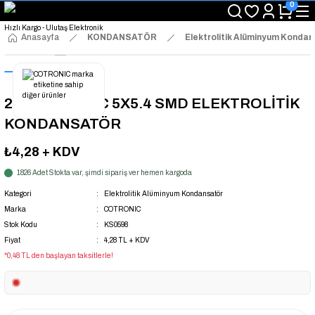
0
"Saat 14:00'a Kadar Verilen Siparişlerde Aynı Gün Kargo Avantajı!
"Binlerce Ürün Çeşitliliği ile Stoktan Hemen Teslim."
"Toptan Fiyatına Perakende Satış Avantajını Kaçırmayın!"
Anasayfa
KONDANSATÖR
Elektrolitik Alüminyum Konda
"Üyelere Özel: Stok Önceliği ve Proje Fiyatları."
22UF 25V 105C 5X5.4 SMD ELEKTROLİTİK
KONDANSATÖR
₺4,28
+ KDV
1826 Adet Stokta var, şimdi sipariş ver hemen kargoda
Kategori
Elektrolitik Alüminyum Kondansatör
Marka
COTRONIC
Stok Kodu
KS0598
Fiyat
4,28 TL + KDV
*0,48 TL den başlayan taksitlerle!