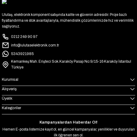
Ulutaş, elektronik komponent satışında kalite ve güvenin adresidir. Proje bazlı
fiyatlandırma ve stok avantajlarıyla, mühendislik çözümlerinizde hız ve verimlilik
sağlıyoruz.
0212 249 90 97
info@ulutaselektronik.com.tr
5343921985
Kemankeş Mah. Erişteci Sok.Karaköy Pasajı No:9/15-16 Karaköy İstanbul
Türkiye
Kurumsal
Alışveriş
Üyelik
Kategoriler
Kampanyalardan Haberdar Ol!
Hemen E-posta listemize kayıt ol, en güncel kampanyalar, yenilikler ve duyuruları
ilk öğrenen sen ol.