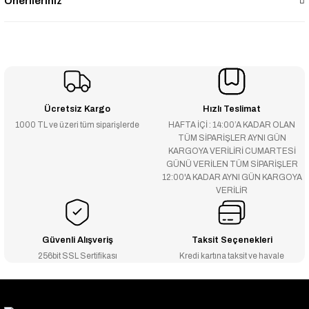
Önerileriniz
Ücretsiz Kargo
Hızlı Teslimat
1000 TL ve üzeri tüm siparişlerde
HAFTA İÇİ : 14:00’A KADAR OLAN
TÜM SİPARİŞLER AYNI GÜN
KARGOYA VERİLİRİ CUMARTESİ
GÜNÜ VERİLEN TÜM SİPARİŞLER
12:00'A KADAR AYNI GÜN KARGOYA
VERİLİR
Güvenli Alışveriş
Taksit Seçenekleri
256bit SSL Sertifikası
Kredi kartına taksit ve havale