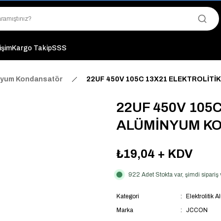
"Saat 14:00'a Kadar Verilen Siparişlerde Aynı Gün Kargo Avantajı!
"Binlerce Ürün Çeşitliliği ile Stoktan Hemen Teslim."
"Toptan Fiyatına Perakende Satış Avantajını Kaçırmayın!"
"Üyelere Özel: Stok Önceliği ve Proje Fiyatları."
tişim
Kargo Takip
SSS
inyum Kondansatör
22UF 450V 105C 13X21 ELEKTROLİT
22UF 450V 105
ALÜMİNYUM K
₺19,04
+ KDV
922 Adet Stokta var, şimdi sipari
Kategori
Elektrolitik
Marka
JCCON