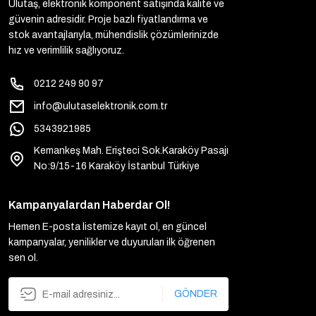
Ulutaş, elektronik komponent satışında kalite ve
güvenin adresidir. Proje bazlı fiyatlandırma ve
stok avantajlarıyla, mühendislik çözümlerinizde
hız ve verimlilik sağlıyoruz.
0212 249 90 97
info@ulutaselektronik.com.tr
5343921985
Kemankeş Mah. Erişteci Sok.Karaköy Pasajı
No:9/15-16 Karaköy İstanbul Türkiye
Kampanyalardan Haberdar Ol!
Hemen E-posta listemize kayıt ol, en güncel
kampanyalar, yenilikler ve duyuruları ilk öğrenen
sen ol.
GÖNDER