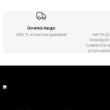
Ücretsiz Kargo
1000 TL ve üzeri tüm siparişlerde
HAFTA İÇİ
SİPARİŞLER
CUMARTESİ G
12:00'A KAD