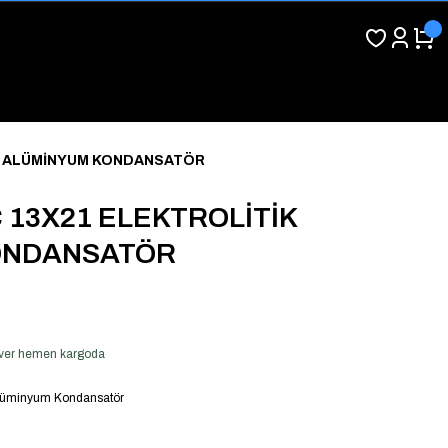
İK ALÜMİNYUM KONDANSATÖR
C 13X21 ELEKTROLİTİK
ONDANSATÖR
ş ver hemen kargoda
 Alüminyum Kondansatör