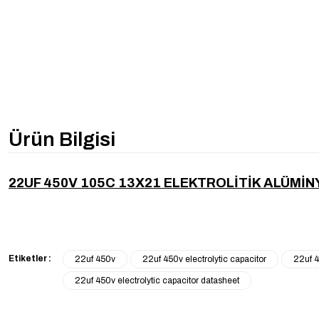
Ürün Bilgisi
22UF 450V 105C 13X21 ELEKTROLİTİK ALÜM
Etiketler :
22uf 450v
22uf 450v electrolytic capacitor
22uf 4
22uf 450v electrolytic capacitor datasheet