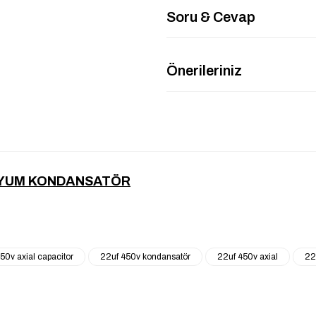
Soru & Cevap
Önerileriniz
İNYUM KONDANSATÖR
50v axial capacitor
22uf 450v kondansatör
22uf 450v axial
22