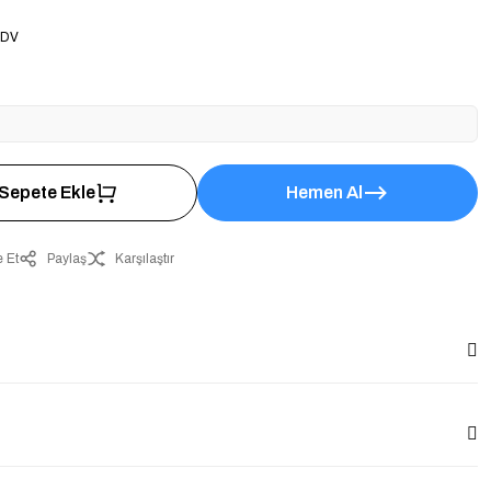
KDV
Sepete Ekle
Hemen Al
 Et
Paylaş
Karşılaştır