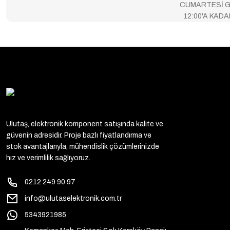
CUMARTESİ G
12:00'A KAD
Ulutaş, elektronik komponent satışında kalite ve
güvenin adresidir. Proje bazlı fiyatlandırma ve
stok avantajlarıyla, mühendislik çözümlerinizde
hız ve verimlilik sağlıyoruz.
0212 249 90 97
info@ulutaselektronik.com.tr
5343921985