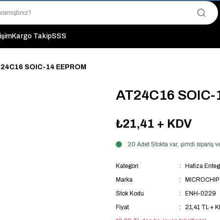
"Saat 14:00'a Kadar Verilen Siparişlerde Aynı Gün Kargo Avantajı!
"Binlerce Ürün Çeşitliliği ile Stoktan Hemen Teslim."
"Toptan Fiyatına Perakende Satış Avantajını Kaçırmayın!"
tişim
Kargo Takip
SSS
"Üyelere Özel: Stok Önceliği ve Proje Fiyatları."
24C16 SOIC-14 EEPROM
AT24C16 SOIC
₺21,41
+ KDV
20 Adet Stokta var, şimdi sipariş
Kategori
Hafıza Enteg
Marka
MICROCHIP
Stok Kodu
ENH-0229
Fiyat
21,41 TL + 