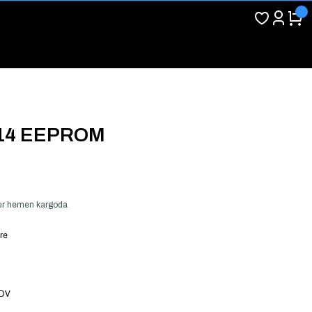
-14 EEPROM
 ver hemen kargoda
re
KDV