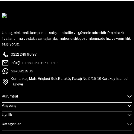
Ulutaş, elektronik komponent satışında kalite ve güvenin adresidir. Proje bazlı
fiyatlandırma ve stok avantajlarıyla, mühendislik çözümlerinizde hız ve verimlilik
sağlıyoruz.
0212 249 90 97
info@ulutaselektronik.com.tr
5343921985
Kemankeş Mah. Erişteci Sok.Karaköy Pasajı No:9/15-16 Karaköy İstanbul
Türkiye
Kurumsal
Alışveriş
Üyelik
Kategoriler