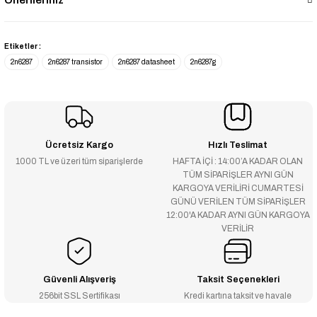
Önerileriniz
Etiketler :
2n6287
2n6287 transistor
2n6287 datasheet
2n6287g
Ücretsiz Kargo
Hızlı Teslimat
1000 TL ve üzeri tüm siparişlerde
HAFTA İÇİ : 14:00’A KADAR OLAN
TÜM SİPARİŞLER AYNI GÜN
KARGOYA VERİLİRİ CUMARTESİ
GÜNÜ VERİLEN TÜM SİPARİŞLER
12:00'A KADAR AYNI GÜN KARGOYA
VERİLİR
Güvenli Alışveriş
Taksit Seçenekleri
256bit SSL Sertifikası
Kredi kartına taksit ve havale