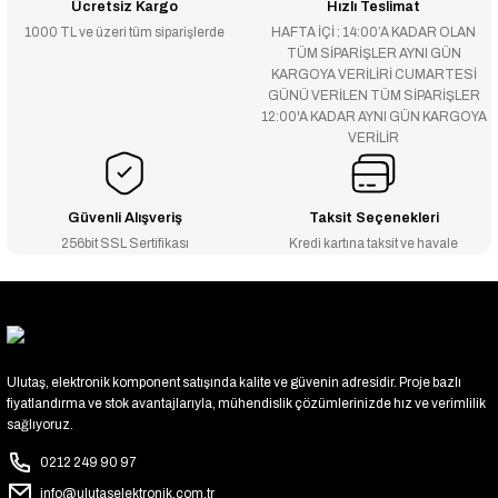
Ücretsiz Kargo
Hızlı Teslimat
1000 TL ve üzeri tüm siparişlerde
HAFTA İÇİ : 14:00’A KADAR OLAN
TÜM SİPARİŞLER AYNI GÜN
KARGOYA VERİLİRİ CUMARTESİ
GÜNÜ VERİLEN TÜM SİPARİŞLER
12:00'A KADAR AYNI GÜN KARGOYA
VERİLİR
Güvenli Alışveriş
Taksit Seçenekleri
256bit SSL Sertifikası
Kredi kartına taksit ve havale
Ulutaş, elektronik komponent satışında kalite ve güvenin adresidir. Proje bazlı
fiyatlandırma ve stok avantajlarıyla, mühendislik çözümlerinizde hız ve verimlilik
sağlıyoruz.
0212 249 90 97
info@ulutaselektronik.com.tr