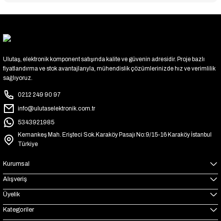
Ulutaş, elektronik komponent satışında kalite ve güvenin adresidir. Proje bazlı
fiyatlandırma ve stok avantajlarıyla, mühendislik çözümlerinizde hız ve verimlilik
sağlıyoruz.
0212 249 90 97
info@ulutaselektronik.com.tr
5343921985
Kemankeş Mah. Erişteci Sok.Karaköy Pasajı No:9/15-16 Karaköy İstanbul
Türkiye
Kurumsal
Alışveriş
Üyelik
Kategoriler