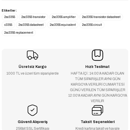
Etiketler :
2sc3355
2sc3355 transistor
2sc3355 amplifier
2sc3355 transistor datasheet
c3355
2sc3355 datasheet
2sc3355 equivalent
2sc3355 circuit
2sc3355 replacement
Ücretsiz Kargo
Hızlı Teslimat
1000 TL ve üzeri tüm siparişlerde
HAFTA İÇİ : 14:00’A KADAR OLAN
TÜM SİPARİŞLER AYNI GÜN
KARGOYA VERİLİRİ CUMARTESİ
GÜNÜ VERİLEN TÜM SİPARİŞLER
12:00'A KADAR AYNI GÜN KARGOYA
VERİLİR
Güvenli Alışveriş
Taksit Seçenekleri
256bit SSL Sertifikası
Kredi kartına taksit ve havale