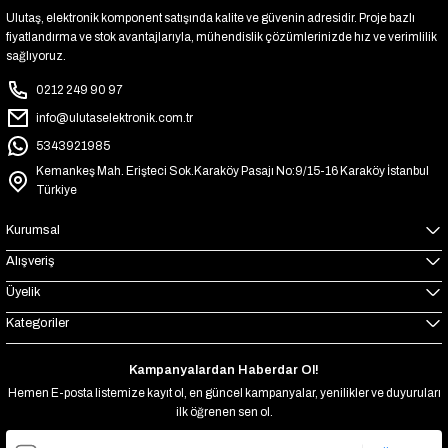
Ulutaş, elektronik komponent satışında kalite ve güvenin adresidir. Proje bazlı
fiyatlandırma ve stok avantajlarıyla, mühendislik çözümlerinizde hız ve verimlilik
sağlıyoruz.
0212 249 90 97
info@ulutaselektronik.com.tr
5343921985
Kemankeş Mah. Erişteci Sok.Karaköy Pasajı No:9/15-16 Karaköy İstanbul
Türkiye
Kurumsal
Alışveriş
Üyelik
Kategoriler
Kampanyalardan Haberdar Ol!
Hemen E-posta listemize kayıt ol, en güncel kampanyalar, yenilikler ve duyuruları
ilk öğrenen sen ol.