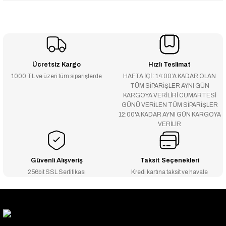
Ücretsiz Kargo
Hızlı Teslimat
1000 TL ve üzeri tüm siparişlerde
HAFTA İÇİ : 14:00’A KADAR OLAN
TÜM SİPARİŞLER AYNI GÜN
KARGOYA VERİLİRİ CUMARTESİ
GÜNÜ VERİLEN TÜM SİPARİŞLER
12:00'A KADAR AYNI GÜN KARGOYA
VERİLİR
Güvenli Alışveriş
Taksit Seçenekleri
256bit SSL Sertifikası
Kredi kartına taksit ve havale